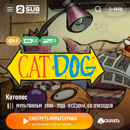
ВХОД
6.0
6.5
7.1
Котопес
МУЛЬТФИЛЬМ
1998 - 2005
3 СЕЗОНА, 60 ЭПИЗОДОВ
СМОТРЕТЬ МУЛЬТСЕРИАЛ
СКАЧАТЬ
с двойными субтитрами