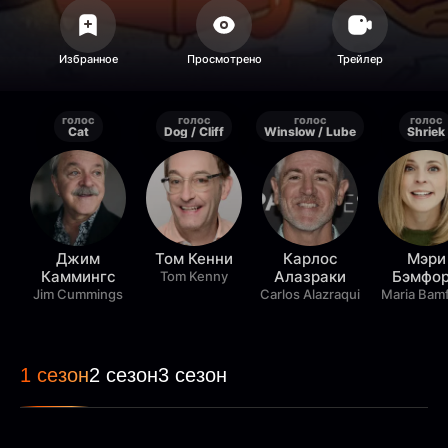
голос
голос
голос
голос
Cat
Dog / Cliff
Winslow / Lube
Shriek
Джим
Том Кенни
Карлос
Мэри
Каммингс
Алазраки
Бэмфо
Tom Kenny
Jim Cummings
Carlos Alazraqui
Maria Bam
1 сезон
2 сезон
3 сезон