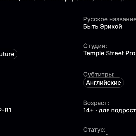
Русское название
Быть Эрикой
Студии:
Temple Street Pro
future
Субтитры:
Английские
Возраст:
2-B1
14+ · для подрос
Статус: