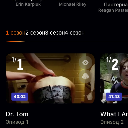
Erin Karpluk
Michael Riley
Пастерна
Reagan Paste
1 сезон
2 сезон
3 сезон
4 сезон
1
2
1/
1/
41:43
43:02
What I A
Dr. Tom
Эпизод 2
Эпизод 1