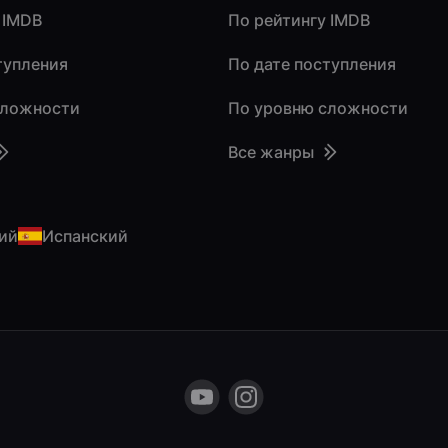
 IMDB
По рейтингу IMDB
тупления
По дате поступления
сложности
По уровню сложности
Все жанры
ий
Испанский