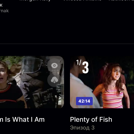
к
rnak
3
1/
42:14
m Is What I Am
Plenty of Fish
Эпизод 3