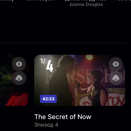
Joanna Douglas
4
1/
42:23
The Secret of Now
Эпизод 4