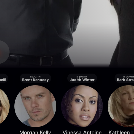
в роли
в роли
в роли
elli
Brent Kennedy
Judith Winter
Barb Str
Morgan Kelly
Vinessa Antoine
Kathleen 