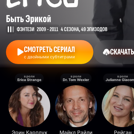
Быть Эрикой
ФЭНТЕЗИ
2009 - 2011
4 СЕЗОНА, 49 ЭПИЗОДОВ
СМОТРЕТЬ СЕРИАЛ
СКАЧАТЬ
с двойными субтитрами
в роли
в роли
в роли
Erica Strange
Dr. Tom Wexler
Julianne Giacom
Эрин Карплук
Майкл Райли
Рейган