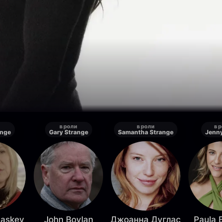
в роли
в роли
в 
ange
Gary Strange
Samantha Strange
Jenny
Laskey
John Boylan
Джоанна Дуглас
Paula 