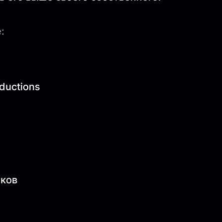
:
ductions
тков