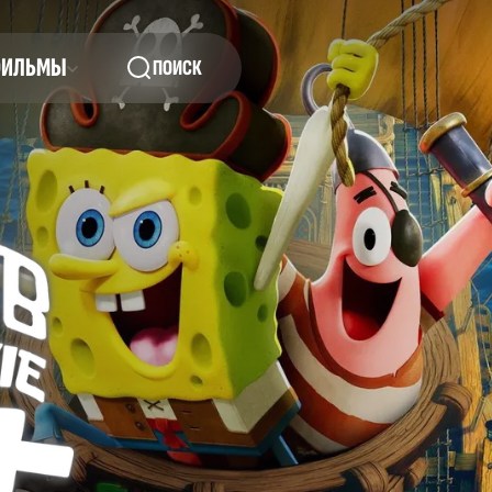
ФИЛЬМЫ
ПОИСК