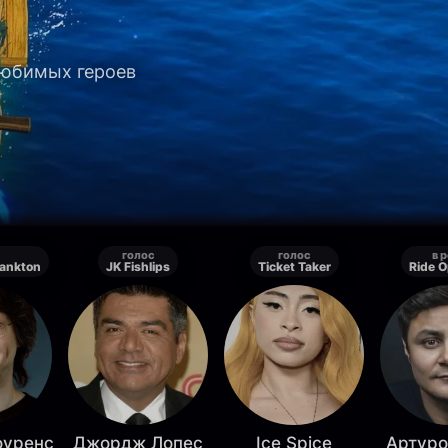
любимых героев
голос
голос
в 
lankton
JK Fishlips
Ticket Taker
Ride O
оуренс
Джордж Лопес
Ice Spice
Артуро