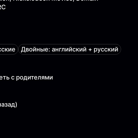
RC
сские
Двойные: английский + русский
еть с родителями
назад)