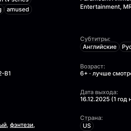
Entertainment, M
g
amused
Субтитры:
Английские
Ру
Возраст:
2-B1
6+ · лучше смотр
Дата выхода:
16.12.2025 (1 год 
Страна:
ый
,
фэнтези
,
US