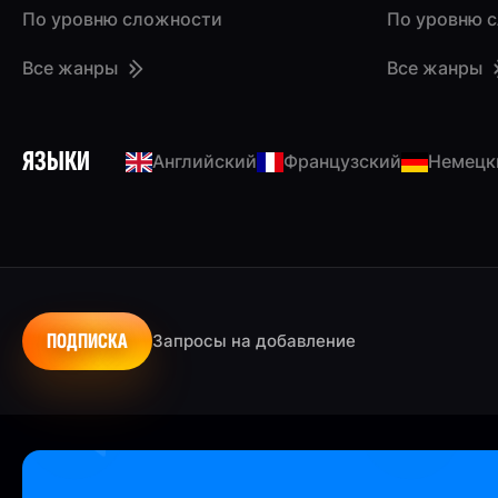
По уровню сложности
По уровню 
Все жанры
Все жанры
ЯЗЫКИ
Английский
Французский
Немецк
ПОДПИСКА
Запросы на добавление