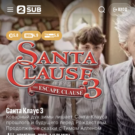
ВХОД
5.8
4.9
5.6
Санта Клаус 3
Коварный дух зимы лишает Санта-Клауса
прошлого и будущего перед Рождеством.
Продолжение сказки с Тимом Алленом