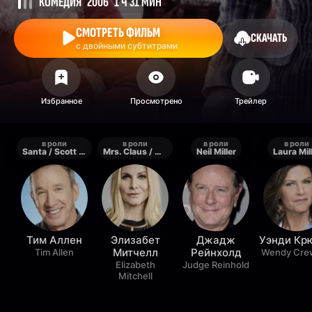
КОМЕДИЯ
2006
1 Ч 31 МИН
СМОТРЕТЬ ФИЛЬМ
СКАЧАТЬ
с двойными субтитрами
в роли
в роли
в роли
в роли
Santa / Scott Calvin
Mrs. Claus / Carol
Neil Miller
Laura Mil
Тим Аллен
Элизабет
Джадж
Уэнди Кр
Митчелл
Рейнхолд
Tim Allen
Wendy Cre
Elizabeth
Judge Reinhold
Mitchell