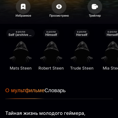
в роли
в роли
в роли
в роли
Self (archive footage)
Himself
Herself
Herself
Mats Steen
Robert Steen
Trude Steen
Mia Ste
О мультфильме
Словарь
Тайная жизнь молодого геймера,