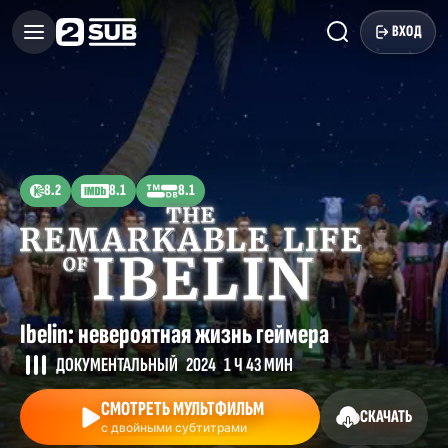
ВХОД
8.2
8.1
8.1
Ibelin: невероятная жизнь геймера
ДОКУМЕНТАЛЬНЫЙ
2024
1 Ч 43 МИН
СМОТРЕТЬ МУЛЬТФИЛЬМ
СКАЧАТЬ
с двойными субтитрами