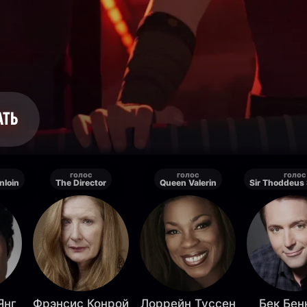
АТЬ
голос
голос
голос
nloin
The Director
Queen Valerin
Янг
Фрэнсис Конрой
Лоррейн Туссен
Бек Бен