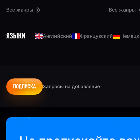
Все жанры
Все жанры
ЯЗЫКИ
Английский
Французский
Немецк
ПОДПИСКА
Запросы на добавление