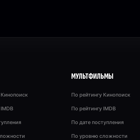
МУЛЬТФИЛЬМЫ
 Кинопоиск
По рейтингу Кинопоиск
 IMDB
По рейтингу IMDB
тупления
По дате поступления
сложности
По уровню сложности