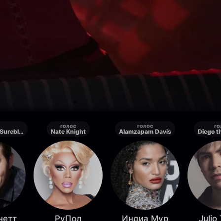
голос
голос
го
Sir Thoddeus Sureblade
Nate Knight
Alamzapam Davis
Diego t
нетт
РуПол
Индиа Мур
Julio