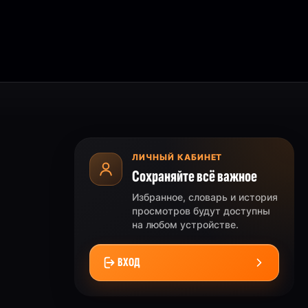
ЛИЧНЫЙ КАБИНЕТ
Сохраняйте всё важное
Избранное, словарь и история
просмотров будут доступны
на любом устройстве.
ВХОД