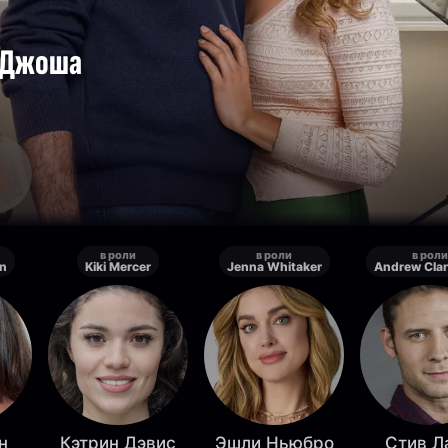
е Джоша
в роли
в роли
в роли
an
Kiki Mercer
Jenna Whitaker
Andrew Clar
н
Кэтрин Дэвис
Эшли Ньюбро
Стив Л