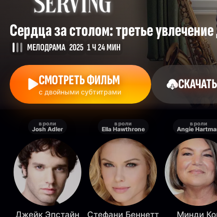
Сердца за столом: третье увлечени
МЕЛОДРАМА
2025
1 Ч 24 МИН
СМОТРЕТЬ ФИЛЬМ
СКАЧАТЬ
с двойными субтитрами
в роли
в роли
в роли
Josh Adler
Ella Hawthrone
Angie Hartm
Джейк Эпстайн
Стефани Беннетт
Минди Ко