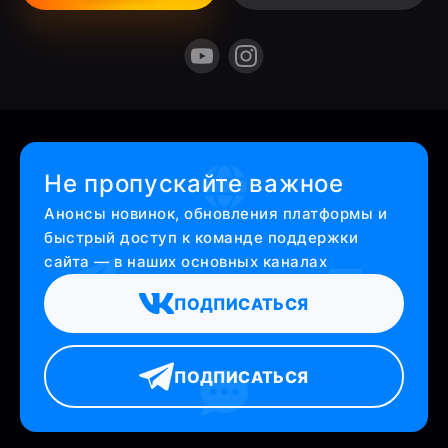
Не пропускайте важное
Анонсы новинок, обновления платформы и
быстрый доступ к команде поддержки
сайта — в наших основных каналах
ПОДПИСАТЬСЯ
ПОДПИСАТЬСЯ