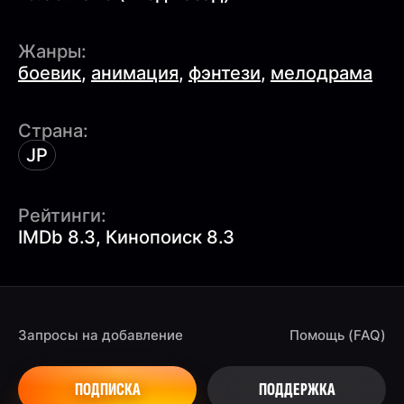
Жанры:
боевик
,
анимация
,
фэнтези
,
мелодрама
Страна:
JP
Рейтинги:
IMDb 8.3, Кинопоиск 8.3
Запросы на добавление
Помощь (FAQ)
ПОДПИСКА
ПОДДЕРЖКА