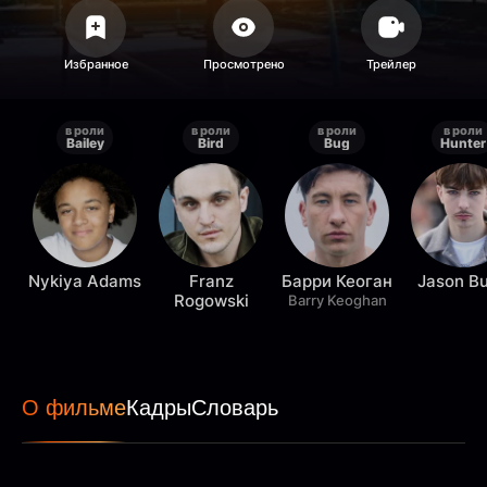
в роли
в роли
в роли
в роли
Bailey
Bird
Bug
Hunter
Nykiya Adams
Franz
Барри Кеоган
Jason B
Rogowski
Barry Keoghan
О фильме
Кадры
Словарь