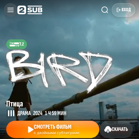
ВХОД
7.2
Птица
ДРАМА
2024
1 Ч 59 МИН
СМОТРЕТЬ ФИЛЬМ
СКАЧАТЬ
с двойными субтитрами