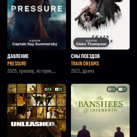
в роли
в роли
Captain Kay Summersby
Claire Thompson
ДАВЛЕНИЕ
СНЫ ПОЕЗДОВ
PRESSURE
TRAIN DREAMS
2026, триллер, история,
2025, драма
военный
7.6
7.0
7.5
7.7