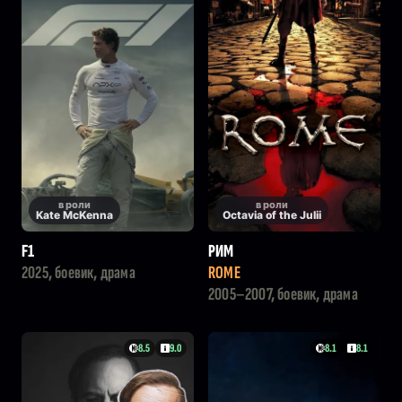
в роли
в роли
Kate McKenna
Octavia of the Julii
F1
РИМ
2025, боевик, драма
ROME
2005–2007, боевик, драма
8.5
9.0
8.1
8.1