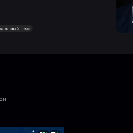
меренный темп
рн