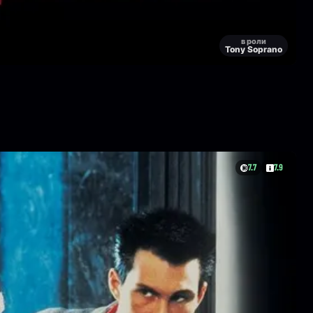
в роли
Tony Soprano
7.7
7.9