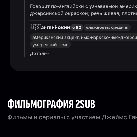
Говорит по-английски с узнаваемой амери
джерсийской окраской; речь живая, плотна
🇺🇸
английский
с B2
сложность:
средняя
американский акцент, нью-йоркско-нью-джерс
умеренный темп
Детали
ФИЛЬМОГРАФИЯ 2SUB
Фильмы и сериалы с участием Джеймс Г