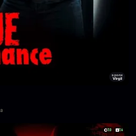
в роли
Virgil
ма
7.0
7.4