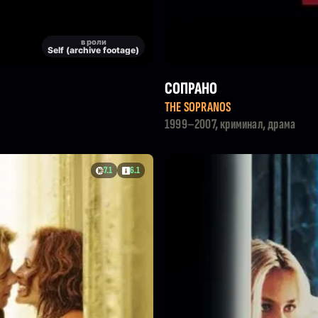
в роли
Self (archive footage)
СОПРАНО
THE SOPRANOS
1999–2007, криминал, драма
7.1
6.1