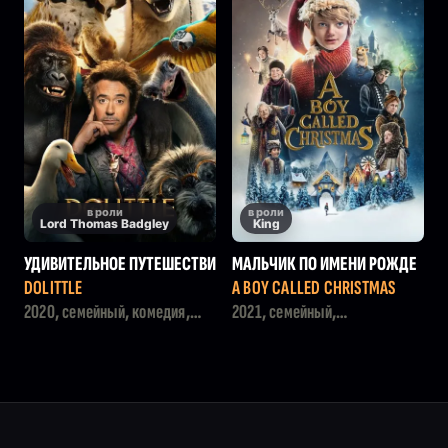
в роли
в роли
Lord Thomas Badgley
King
УДИВИТЕЛЬНОЕ ПУТЕШЕСТВИ
МАЛЬЧИК ПО ИМЕНИ РОЖДЕ
Е ДОКТОРА ДУЛИТТЛА
СТВО
DOLITTLE
A BOY CALLED CHRISTMAS
2020, семейный, комедия,
2021, семейный,
фэнтези, приключения
приключения, фэнтези