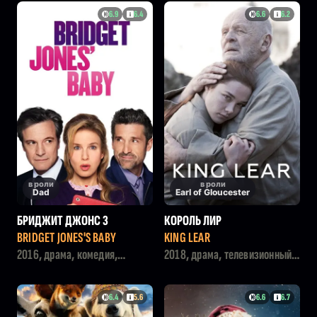
6.9
6.4
6.6
6.2
в роли
в роли
Dad
Earl of Gloucester
БРИДЖИТ ДЖОНС 3
КОРОЛЬ ЛИР
BRIDGET JONES'S BABY
KING LEAR
2016, драма, комедия,
2018, драма, телевизионный
мелодрама
фильм
6.4
5.6
6.6
6.7