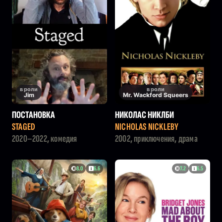
в роли
в роли
Jim
Mr. Wackford Squeers
ПОСТАНОВКА
НИКОЛАС НИКЛБИ
STAGED
NICHOLAS NICKLEBY
2020–2022, комедия
2002, приключения, драма
8.0
6.6
7.2
6.5