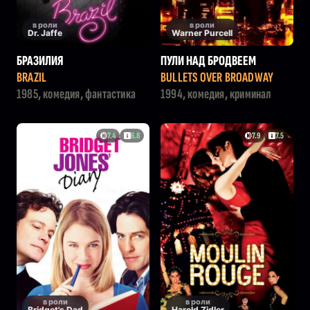
в роли
в роли
Dr. Jaffe
Warner Purcell
БРАЗИЛИЯ
ПУЛИ НАД БРОДВЕЕМ
BRAZIL
BULLETS OVER BROADWAY
1985, комедия, фантастика
1994, комедия, криминал
7.4
6.8
7.9
7.5
в роли
в роли
Bridget's Dad
Harold Zidler