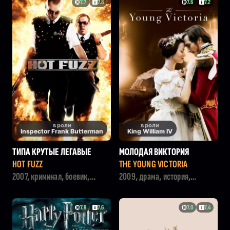
7.7
7.8
7.6
7.2
в роли
в роли
Inspector Frank Butterman
King William IV
ТИПА КРУТЫЕ ЛЕГАВЫЕ
МОЛОДАЯ ВИКТОРИЯ
HOT FUZZ
THE YOUNG VICTORIA
2007, криминал, боевик,
2009, драма, история,
комедия
мелодрама
7.9
7.6
7.0
7.4