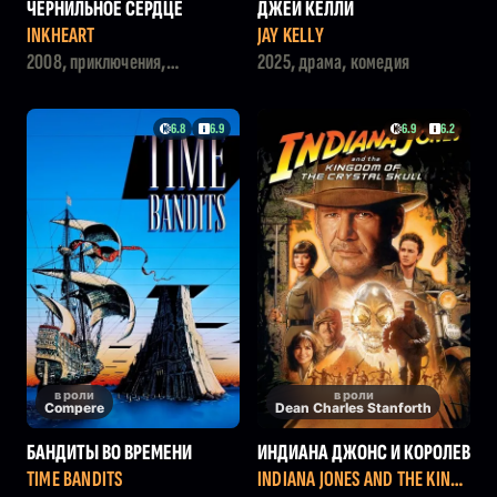
ЧЕРНИЛЬНОЕ СЕРДЦЕ
ДЖЕЙ КЕЛЛИ
INKHEART
JAY KELLY
2008, приключения,
2025, драма, комедия
семейный, фэнтези
6.8
6.9
6.9
6.2
в роли
в роли
Compere
Dean Charles Stanforth
БАНДИТЫ ВО ВРЕМЕНИ
ИНДИАНА ДЖОНС И КОРОЛЕВ
СТВО ХРУСТАЛЬНОГО ЧЕРЕПА
TIME BANDITS
INDIANA JONES AND THE KING