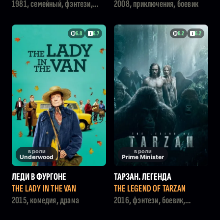
DOM OF THE CRYSTAL SKULL
1981, семейный, фэнтези,
2008, приключения, боевик
фантастика, приключения,
комедия
6.8
6.7
6.2
6.2
в роли
в роли
Underwood
Prime Minister
ЛЕДИ В ФУРГОНЕ
ТАРЗАН. ЛЕГЕНДА
THE LADY IN THE VAN
THE LEGEND OF TARZAN
2015, комедия, драма
2016, фэнтези, боевик,
приключения