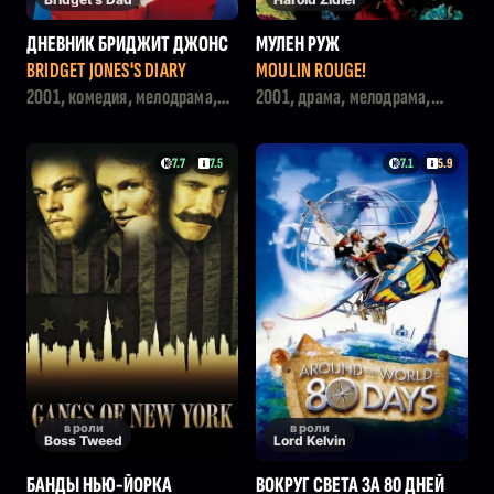
ДНЕВНИК БРИДЖИТ ДЖОНС
МУЛЕН РУЖ
BRIDGET JONES'S DIARY
MOULIN ROUGE!
2001, комедия, мелодрама,
2001, драма, мелодрама,
драма
музыка
7.7
7.5
7.1
5.9
в роли
в роли
Boss Tweed
Lord Kelvin
БАНДЫ НЬЮ-ЙОРКА
ВОКРУГ СВЕТА ЗА 80 ДНЕЙ