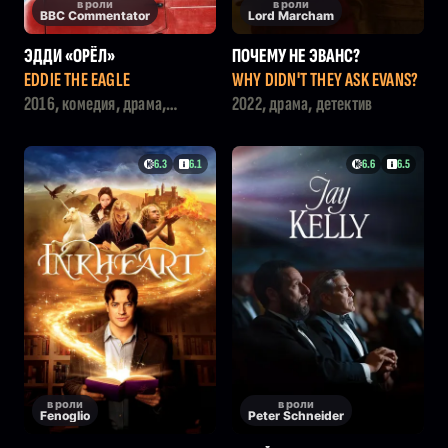
в роли
в роли
BBC Commentator
Lord Marcham
ЭДДИ «ОРЁЛ»
ПОЧЕМУ НЕ ЭВАНС?
EDDIE THE EAGLE
WHY DIDN'T THEY ASK EVANS?
2016, комедия, драма,
2022, драма, детектив
история, приключения
6.3
6.1
6.6
6.5
в роли
в роли
Fenoglio
Peter Schneider