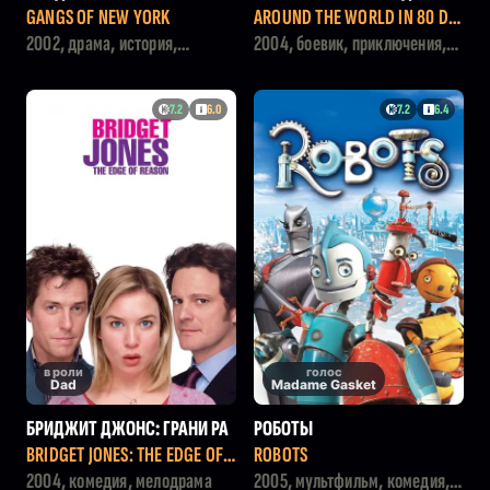
GANGS OF NEW YORK
AROUND THE WORLD IN 80 DA
YS
2002, драма, история,
2004, боевик, приключения,
криминал
комедия
7.2
6.0
7.2
6.4
в роли
голос
Dad
Madame Gasket
БРИДЖИТ ДЖОНС: ГРАНИ РА
РОБОТЫ
ЗУМНОГО
BRIDGET JONES: THE EDGE OF R
ROBOTS
EASON
2004, комедия, мелодрама
2005, мультфильм, комедия,