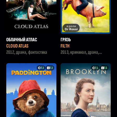
в роли
Dr Rossi
ОБЛАЧНЫЙ АТЛАС
ГРЯЗЬ
CLOUD ATLAS
FILTH
2012, драма, фантастика
2013, криминал, драма,
комедия
7.3
7.3
7.1
7.5