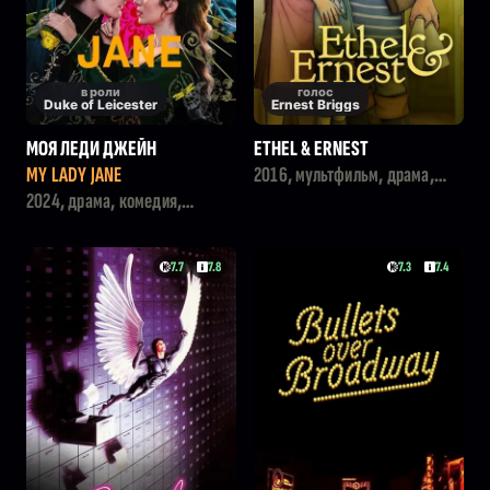
в роли
голос
Duke of Leicester
Ernest Briggs
МОЯ ЛЕДИ ДЖЕЙН
ETHEL & ERNEST
MY LADY JANE
2016, мультфильм, драма,
военный, история
2024, драма, комедия,
фэнтези
7.7
7.8
7.3
7.4