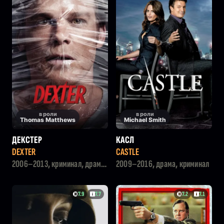
в роли
в роли
Thomas Matthews
Michael Smith
ДЕКСТЕР
КАСЛ
DEXTER
CASTLE
2006–2013, криминал, драма,
2009–2016, драма, криминал
детектив
7.9
7.7
7.2
7.1