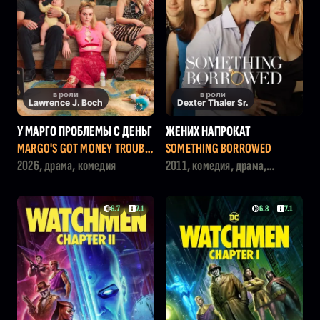
в роли
в роли
Lawrence J. Boch
Dexter Thaler Sr.
У МАРГО ПРОБЛЕМЫ С ДЕНЬГ
ЖЕНИХ НАПРОКАТ
АМИ
MARGO'S GOT MONEY TROUBL
SOMETHING BORROWED
ES
2026, драма, комедия
2011, комедия, драма,
мелодрама
6.7
7.1
6.8
7.1