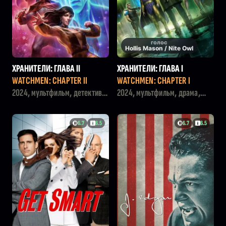
голос
Hollis Mason / Nite Owl
ХРАНИТЕЛИ: ГЛАВА II
ХРАНИТЕЛИ: ГЛАВА I
WATCHMEN: CHAPTER II
WATCHMEN: CHAPTER I
2024, мультфильм, детектив,
2024, мультфильм, драма,
фантастика, драма
фантастика
6.7
6.5
6.7
6.5