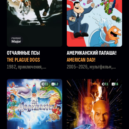
голос
Major
ОТЧАЯННЫЕ ПСЫ
АМЕРИКАНСКИЙ ПАПАША!
THE PLAGUE DOGS
AMERICAN DAD!
1982, приключения,
2005–2026, мультфильм,
мультфильм, драма
комедия
7.1
6.2
7.1
7.6