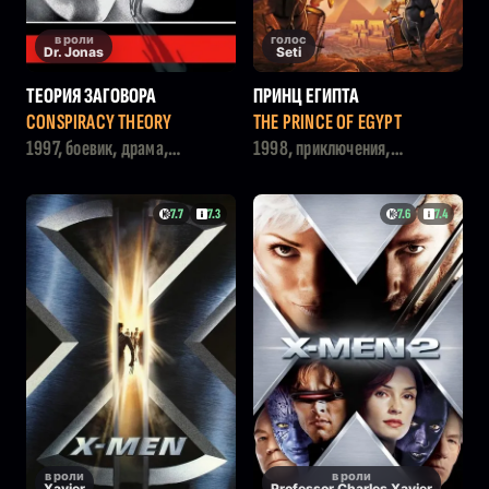
в роли
голос
Dr. Jonas
Seti
ТЕОРИЯ ЗАГОВОРА
ПРИНЦ ЕГИПТА
CONSPIRACY THEORY
THE PRINCE OF EGYPT
1997, боевик, драма,
1998, приключения,
детектив, триллер
мультфильм, драма,
семейный
7.7
7.3
7.6
7.4
в роли
в роли
Xavier
Professor Charles Xavier