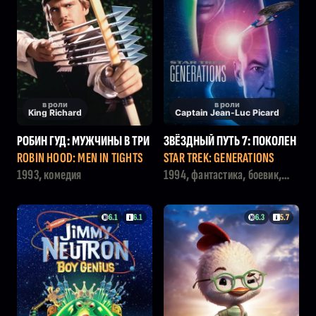
в роли
в роли
King Richard
Captain Jean-Luc Picard
РОБИН ГУД: МУЖЧИНЫ В ТРИ
ЗВЁЗДНЫЙ ПУТЬ 7: ПОКОЛЕН
КО
ИЯ
ROBIN HOOD: MEN IN TIGHTS
STAR TREK: GENERATIONS
1993, комедия
1994, фантастика, боевик,
приключения, триллер
6.1
6.1
6.3
5.7