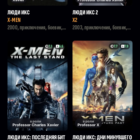
ЛЮДИ ИКС
ЛЮДИ ИКС 2
X-MEN
X2
2000, приключения, боевик,
2003, приключения, боевик,
фантастика
фантастика
7.3
6.6
7.7
7.9
в роли
в роли
Professor Charles Xavier
Professor X
ЛЮДИ ИКС: ПОСЛЕДНЯЯ БИТ
ЛЮДИ ИКС: ДНИ МИНУВШЕГО