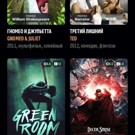
голос
голос
William Shakespeare
Narrator
ГНОМЕО И ДЖУЛЬЕТТА
ТРЕТИЙ ЛИШНИЙ
GNOMEO & JULIET
TED
2011, мультфильм, семейный
2012, комедия, фэнтези
6.6
7.0
6.5
6.9