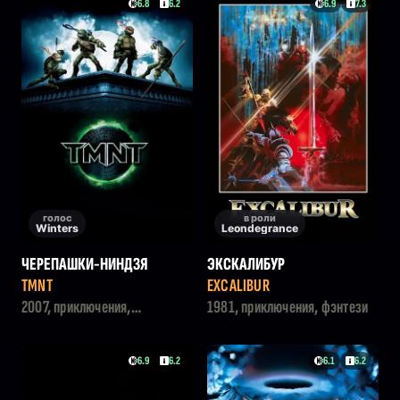
6.8
6.2
6.9
7.3
голос
в роли
Winters
Leondegrance
ЧЕРЕПАШКИ-НИНДЗЯ
ЭКСКАЛИБУР
TMNT
EXCALIBUR
2007, приключения,
1981, приключения, фэнтези
мультфильм, комедия,
семейный
6.9
6.2
6.1
6.2