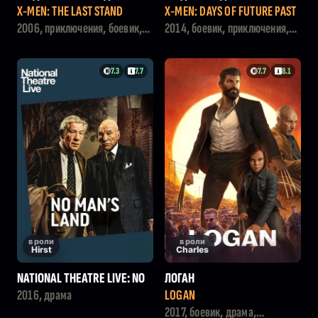
ВА
БУДУЩЕГО
X-MEN: THE LAST STAND
X-MEN: DAYS OF FUTURE PAST
2006, приключения, боевик,
2014, боевик, приключения,
фантастика
фантастика
7.3
7.7
7.7
8.1
в роли
в роли
Hirst
Charles
NATIONAL THEATRE LIVE: NO
ЛОГАН
MAN'S LAND
2016, драма
LOGAN
2017, боевик, драма,