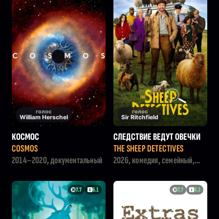
голос
голос
William Herschel
Sir Ritchfield
КОСМОС
СЛЕДСТВИЕ ВЕДУТ ОВЕЧКИ
COSMOS
THE SHEEP DETECTIVES
2014–2020, документальный
2026, комедия, семейный,
детектив
7.7
6.1
7.7
8.3