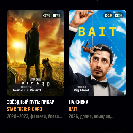
фантастика
7.0
7.5
6.0
7.0
в роли
голос
Jean-Luc Picard
Pig Head
ЗВЁЗДНЫЙ ПУТЬ: ПИКАР
НАЖИВКА
STAR TREK: PICARD
BAIT
2020–2023, фэнтези, боевик,
2026, драма, комедия,
драма
фэнтези