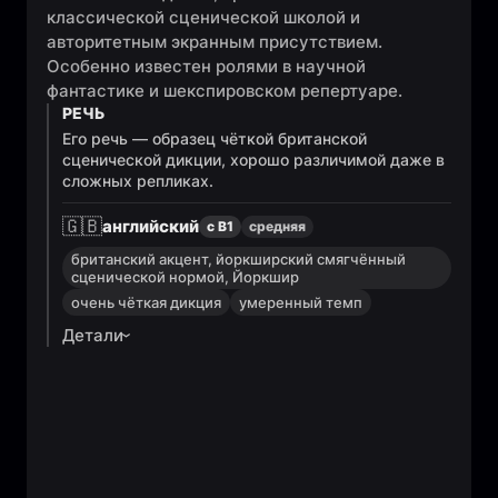
классической сценической школой и
авторитетным экранным присутствием.
Особенно известен ролями в научной
фантастике и шекспировском репертуаре.
РЕЧЬ
Его речь — образец чёткой британской
сценической дикции, хорошо различимой даже в
сложных репликах.
🇬🇧
английский
с B1
средняя
британский акцент, йоркширский смягчённый
сценической нормой, Йоркшир
очень чёткая дикция
умеренный темп
Детали