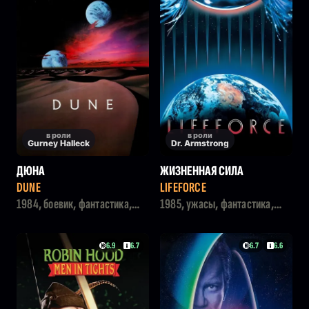
в роли
в роли
Gurney Halleck
Dr. Armstrong
ДЮНА
ЖИЗНЕННАЯ СИЛА
DUNE
LIFEFORCE
1984, боевик, фантастика,
1985, ужасы, фантастика,
приключения
боевик, детектив
6.9
6.7
6.7
6.6