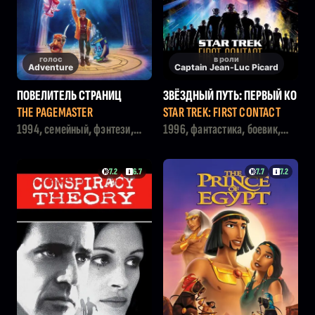
голос
в роли
Adventure
Captain Jean-Luc Picard
ПОВЕЛИТЕЛЬ СТРАНИЦ
ЗВЁЗДНЫЙ ПУТЬ: ПЕРВЫЙ КО
НТАКТ
THE PAGEMASTER
STAR TREK: FIRST CONTACT
1994, семейный, фэнтези,
1996, фантастика, боевик,
мультфильм
приключения, триллер
7.2
6.7
7.7
7.2