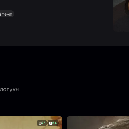
 темп
логуун
7.5
6.8