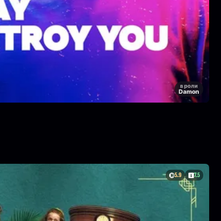
в роли
Damon
5.9
7.5