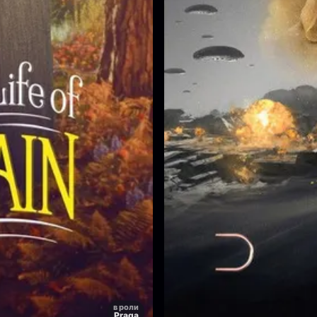
в роли
Praga