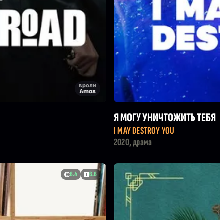
в роли
Amos
Я МОГУ УНИЧТОЖИТЬ ТЕБЯ
I MAY DESTROY YOU
2020, драма
6.4
6.6