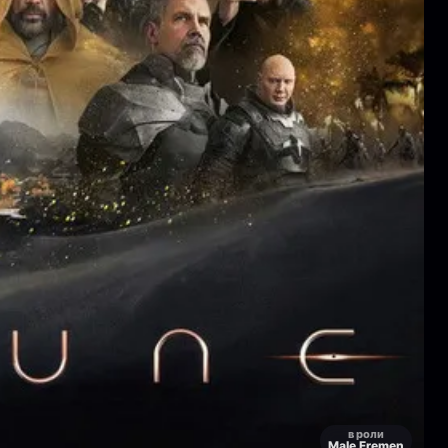
в роли
Male Fremen