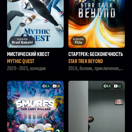
в роли
в роли
Brad Bakshi
Fi'Ja
МИСТИЧЕСКИЙ КВЕСТ
СТАРТРЕК: БЕСКОНЕЧНОСТЬ
MYTHIC QUEST
STAR TREK BEYOND
2020–2025, комедия
2016, боевик, приключения,
фантастика
6.4
6.0
6.6
6.1