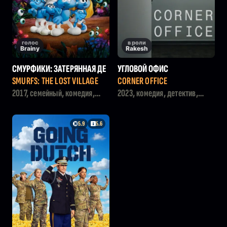
голос
в роли
Brainy
Rakesh
СМУРФИКИ: ЗАТЕРЯННАЯ ДЕ
УГЛОВОЙ ОФИС
РЕВНЯ
SMURFS: THE LOST VILLAGE
CORNER OFFICE
2017, семейный, комедия,
2023, комедия, детектив,
приключения, мультфильм
драма
5.9
5.6