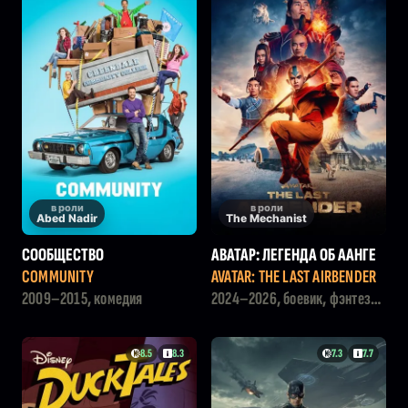
в роли
в роли
Abed Nadir
The Mechanist
СООБЩЕСТВО
АВАТАР: ЛЕГЕНДА ОБ ААНГЕ
COMMUNITY
AVATAR: THE LAST AIRBENDER
2009–2015, комедия
2024–2026, боевик, фэнтези,
драма, семейный
8.5
8.3
7.3
7.7