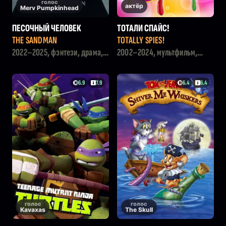
голос
актёр
Merv Pumpkinhead
ПЕСОЧНЫЙ ЧЕЛОВЕК
ТОТАЛИ СПАЙС!
THE SANDMAN
TOTALLY SPIES!
2022–2025, фэнтези, драма,
2002–2024, мультфильм,
боевик
детский, комедия, боевик
6.9
7.9
6.4
6.4
голос
голос
Kavaxas
The Skull