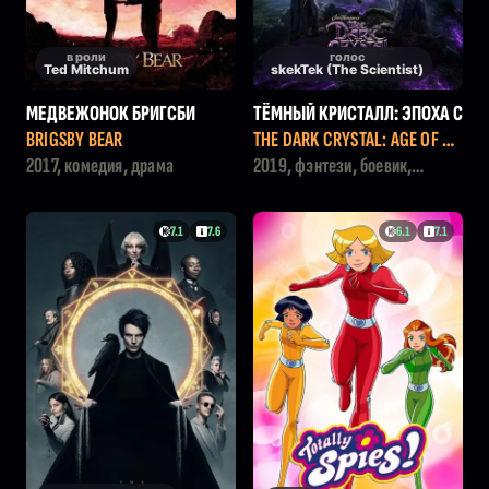
в роли
голос
Ted Mitchum
skekTek (The Scientist)
МЕДВЕЖОНОК БРИГСБИ
ТЁМНЫЙ КРИСТАЛЛ: ЭПОХА С
ОПРОТИВЛЕНИЯ
BRIGSBY BEAR
THE DARK CRYSTAL: AGE OF RE
SISTANCE
2017, комедия, драма
2019, фэнтези, боевик,
семейный
7.1
7.6
6.1
7.1