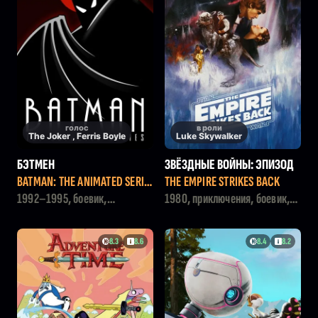
голос
в роли
The Joker , Ferris Boyle
Luke Skywalker
БЭТМЕН
ЗВЁЗДНЫЕ ВОЙНЫ: ЭПИЗОД
5 - ИМПЕРИЯ НАНОСИТ ОТВЕТ
BATMAN: THE ANIMATED SERIE
THE EMPIRE STRIKES BACK
НЫЙ УДАР
S
1992–1995, боевик,
1980, приключения, боевик,
мультфильм, драма, детектив
фантастика
8.3
8.6
8.4
8.2