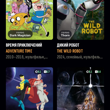
голос
голос
Dark Magician
Thorn
ВРЕМЯ ПРИКЛЮЧЕНИЙ
ДИКИЙ РОБОТ
ADVENTURE TIME
THE WILD ROBOT
2010–2018, мультфильм,
2024, семейный, мультфильм,
комедия, фэнтези
фантастика, приключения
8.1
8.7
8.1
8.6