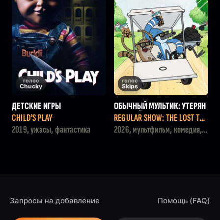
голос
голос
Chucky
Skips
ДЕТСКИЕ ИГРЫ
ОБЫЧНЫЙ МУЛЬТИК: УТЕРЯН
НЫЕ ПЛЁНКИ
CHILD'S PLAY
REGULAR SHOW: THE LOST TAP
ES
2019, ужасы, фантастика
2026, мультфильм, комедия,
боевик, фэнтези
Запросы на добавление
Помощь (FAQ)