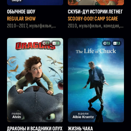
ОБЫЧНОЕ ШОУ
СКУБИ-ДУ! ИСТОРИИ ЛЕТНЕГ
О ЛАГЕРЯ
REGULAR SHOW
SCOOBY-DOO! CAMP SCARE
2010–2017, мультфильм,
2010, мультфильм, комедия,
комедия, боевик, фэнтези
семейный, детектив
7.7
7.9
7.5
7.3
голос
в роли
Alvin
Albie Krantz
ДРАКОНЫ И ВСАДНИКИ ОЛУХ
ЖИЗНЬ ЧАКА