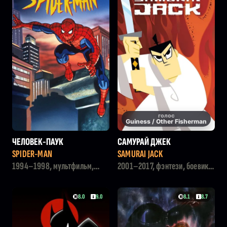
голос
Guiness / Other Fisherman
ЧЕЛОВЕК-ПАУК
САМУРАЙ ДЖЕК
SPIDER-MAN
SAMURAI JACK
1994–1998, мультфильм,
2001–2017, фэнтези, боевик,
боевик
мультфильм
8.0
9.0
8.1
8.7