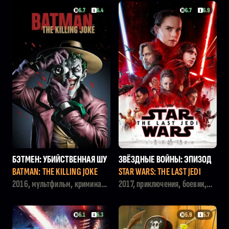
6.7
6.4
6.7
6.9
БЭТМЕН: УБИЙСТВЕННАЯ ШУ
ЗВЁЗДНЫЕ ВОЙНЫ: ЭПИЗОД
ТКА
8 - ПОСЛЕДНИЕ ДЖЕДАИ
BATMAN: THE KILLING JOKE
STAR WARS: THE LAST JEDI
2016, мультфильм, криминал,
2017, приключения, боевик,
драма
фантастика
6.1
6.3
5.9
5.7