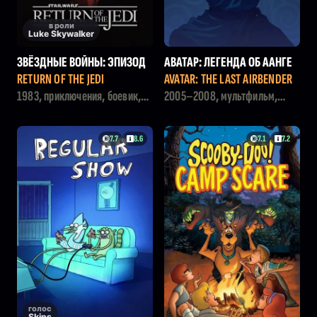
в роли
Luke Skywalker
ЗВЁЗДНЫЕ ВОЙНЫ: ЭПИЗОД
АВАТАР: ЛЕГЕНДА ОБ ААНГЕ
6 - ВОЗВРАЩЕНИЕ ДЖЕДАЯ
RETURN OF THE JEDI
AVATAR: THE LAST AIRBENDER
1983, приключения, боевик,
2005–2008, мультфильм,
фантастика
боевик, фэнтези
7.7
8.6
7.1
7.2
голос
Skips