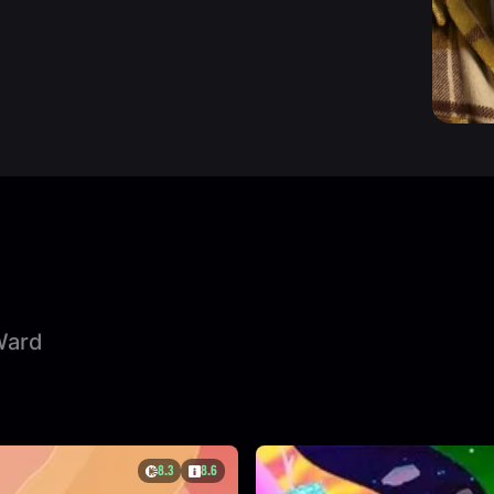
Ward
8.3
8.6