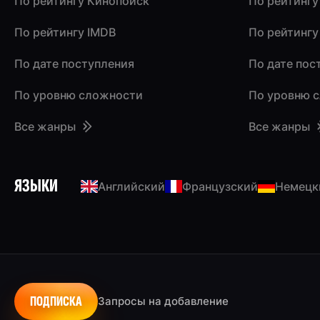
По рейтингу Кинопоиск
По рейтингу
По рейтингу IMDB
По рейтингу
По дате поступления
По дате пос
По уровню сложности
По уровню 
Все жанры
Все жанры
ЯЗЫКИ
Английский
Французский
Немецк
ПОДПИСКА
Запросы на добавление