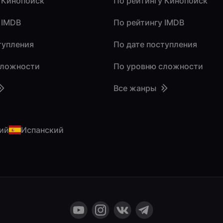
 Кинопоиск
По рейтингу Кинопоиск
 IMDB
По рейтингу IMDB
тупления
По дате поступления
сложности
По уровню сложности
Все жанры
ий
Испанский