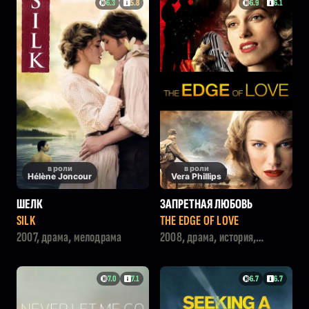
6.3
5.8
6.9
6.1
в роли
в роли
Hélène Joncour
Vera Phillips
ШЕЛК
ЗАПРЕТНАЯ ЛЮБОВЬ
SILK
THE EDGE OF LOVE
2007, драма, мелодрама
2008, драма, история,
мелодрама
7.0
7.1
6.7
6.7