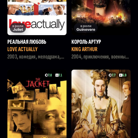
в роли
в роли
Juliet
Guinevere
РЕАЛЬНАЯ ЛЮБОВЬ
КОРОЛЬ АРТУР
LOVE ACTUALLY
KING ARTHUR
2003, комедия, мелодрама,
2004, приключения, военный,
драма
история, боевик, драма
7.8
7.1
7.7
6.9