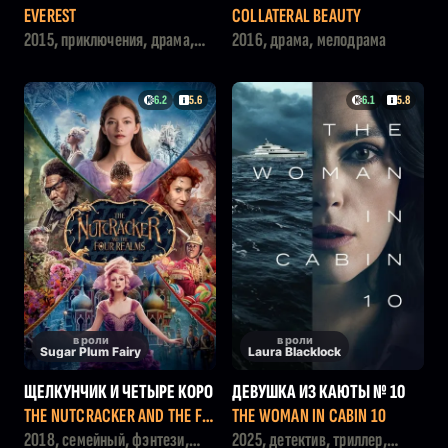
EVEREST
COLLATERAL BEAUTY
2015, приключения, драма,
2016, драма, мелодрама
история
6.2
5.6
6.1
5.8
в роли
в роли
Sugar Plum Fairy
Laura Blacklock
ЩЕЛКУНЧИК И ЧЕТЫРЕ КОРО
ДЕВУШКА ИЗ КАЮТЫ № 10
ЛЕВСТВА
THE NUTCRACKER AND THE FO
THE WOMAN IN CABIN 10
UR REALMS
2018, семейный, фэнтези,
2025, детектив, триллер,