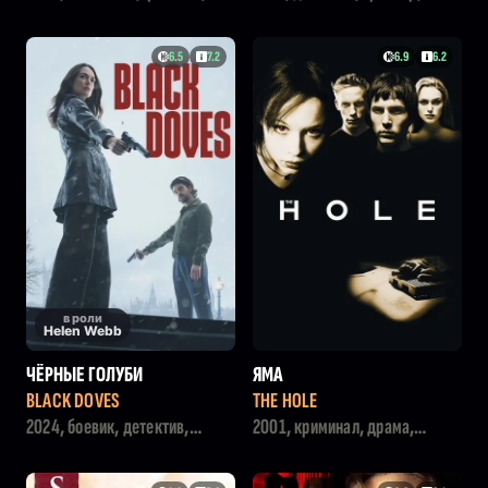
приключения
криминал
6.5
7.2
6.9
6.2
в роли
Helen Webb
ЧЁРНЫЕ ГОЛУБИ
ЯМА
BLACK DOVES
THE HOLE
2024, боевик, детектив,
2001, криминал, драма,
криминал
ужасы, триллер