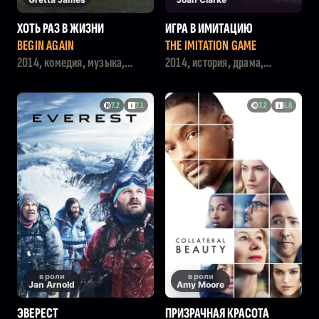
ХОТЬ РАЗ В ЖИЗНИ
ИГРА В ИМИТАЦИЮ
BEGIN AGAIN
THE IMITATION GAME
2014, комедия, музыка,
2014, история, драма,
мелодрама, драма
триллер, военный
7.2
7.1
7.2
6.8
в роли
в роли
Jan Arnold
Amy Moore
ЭВЕРЕСТ
ПРИЗРАЧНАЯ КРАСОТА