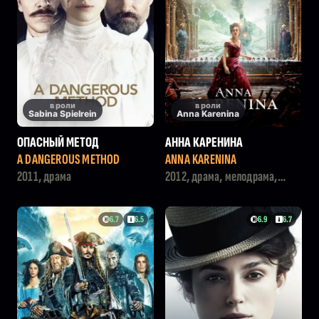
в роли
в роли
Sabina Spielrein
Anna Karenina
ОПАСНЫЙ МЕТОД
АННА КАРЕНИНА
A DANGEROUS METHOD
ANNA KARENINA
2011, драма
2012, драма, мелодрама,
история
6.7
6.5
6.9
6.7