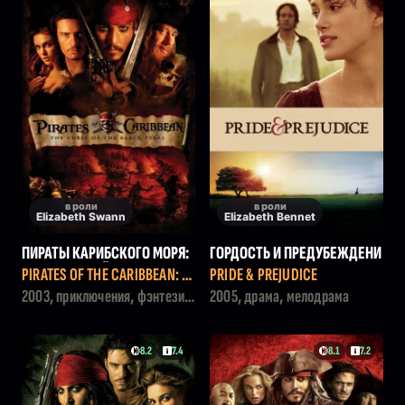
в роли
в роли
Elizabeth Swann
Elizabeth Bennet
ПИРАТЫ КАРИБСКОГО МОРЯ:
ГОРДОСТЬ И ПРЕДУБЕЖДЕНИ
ПРОКЛЯТИЕ ЧЁРНОЙ ЖЕМЧУ
Е
PIRATES OF THE CARIBBEAN: T
PRIDE & PREJUDICE
ЖИНЫ
HE CURSE OF THE BLACK PEAR
2003, приключения, фэнтези,
2005, драма, мелодрама
L
боевик
8.2
7.4
8.1
7.2