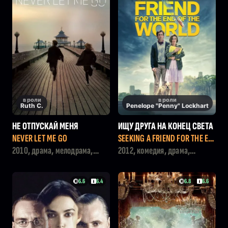
в роли
в роли
Ruth C.
Penelope "Penny" Lockhart
НЕ ОТПУСКАЙ МЕНЯ
ИЩУ ДРУГА НА КОНЕЦ СВЕТА
NEVER LET ME GO
SEEKING A FRIEND FOR THE EN
D OF THE WORLD
2010, драма, мелодрама,
2012, комедия, драма,
фантастика
мелодрама
6.6
6.4
6.8
6.6