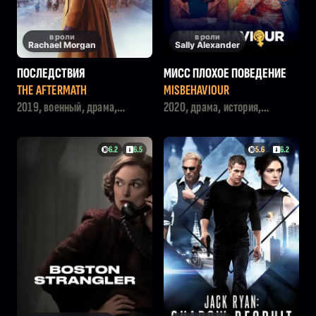
в роли
в роли
Rachael Morgan
Sally Alexander
ПОСЛЕДСТВИЯ
МИСС ПЛОХОЕ ПОВЕДЕНИЕ
THE AFTERMATH
MISBEHAVIOUR
2019, военный, драма,
2020, драма, история,
мелодрама
комедия
6.2
6.5
5.6
6.2