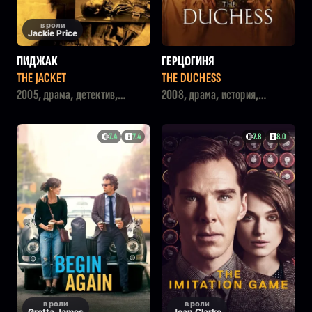
в роли
Jackie Price
ПИДЖАК
ГЕРЦОГИНЯ
THE JACKET
THE DUCHESS
2005, драма, детектив,
2008, драма, история,
фантастика, триллер, фэнтези
мелодрама
7.4
7.4
7.8
8.0
в роли
в роли
Gretta James
Joan Clarke