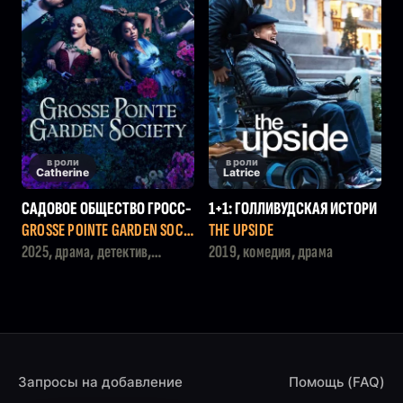
в роли
в роли
Catherine
Latrice
САДОВОЕ ОБЩЕСТВО ГРОСС-
1+1: ГОЛЛИВУДСКАЯ ИСТОРИ
ПОЙНТА
Я
GROSSE POINTE GARDEN SOCIE
THE UPSIDE
TY
2025, драма, детектив,
2019, комедия, драма
криминал
Запросы на добавление
Помощь (FAQ)