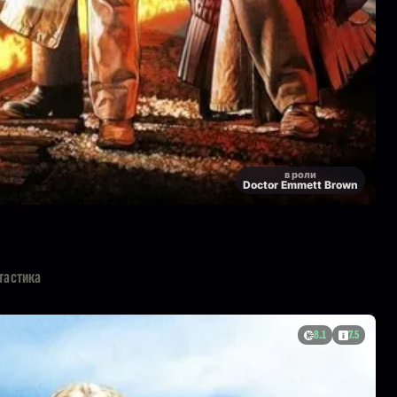
в роли
Doctor Emmett Brown
тастика
8.1
7.5