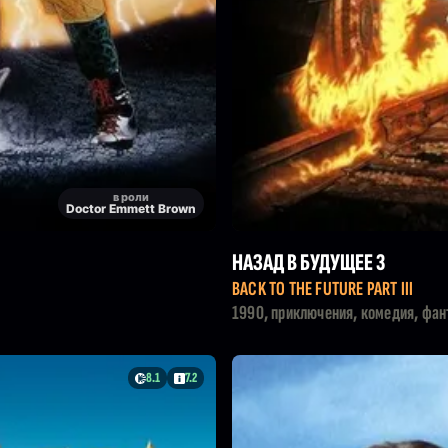
в роли
Doctor Emmett Brown
НАЗАД В БУДУЩЕЕ 3
BACK TO THE FUTURE PART III
1990, приключения, комедия, фан
8.1
7.2