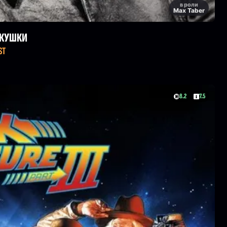
в роли
Max Taber
УКУШКИ
ST
8.2
7.5