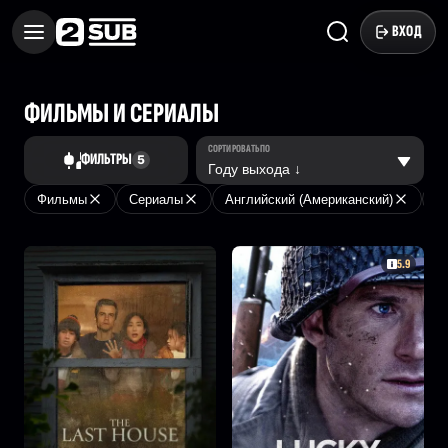
ВХОД
ФИЛЬМЫ И СЕРИАЛЫ
СОРТИРОВАТЬ ПО
ФИЛЬТРЫ
5
Фильмы
Сериалы
Английский (Американский)
А
5.9