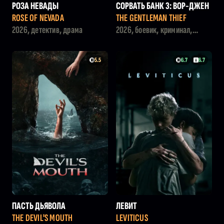
РОЗА НЕВАДЫ
СОРВАТЬ БАНК 3: ВОР-ДЖЕН
ТЛЬМЕН
ROSE OF NEVADA
THE GENTLEMAN THIEF
2026, детектив, драма
2026, боевик, криминал,
триллер
5.5
6.7
6.7
ПАСТЬ ДЬЯВОЛА
ЛЕВИТ
THE DEVIL'S MOUTH
LEVITICUS