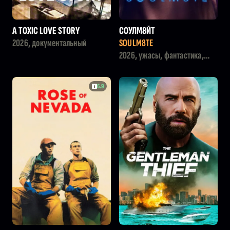
A TOXIC LOVE STORY
СОУЛМ8ЙТ
2026, документальный
SOULM8TE
2026, ужасы, фантастика,
триллер
6.9