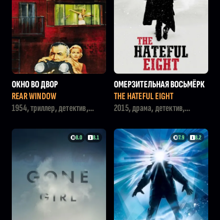
ОКНО ВО ДВОР
ОМЕРЗИТЕЛЬНАЯ ВОСЬМЁРК
А
REAR WINDOW
THE HATEFUL EIGHT
1954, триллер, детектив,
2015, драма, детектив,
драма
вестерн
8.0
8.1
7.9
8.2