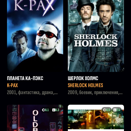
ПЛАНЕТА КА-ПЭКС
ШЕРЛОК ХОЛМС
K-PAX
SHERLOCK HOLMES
2001, фантастика, драма,
2009, боевик, приключения,
детектив
криминал, детектив
8.1
8.3
8.0
7.4