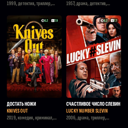
N
1999, детектив, триллер,
1957, драма, детектив,
драма
криминал
8.2
7.9
8.2
7.7
ДОСТАТЬ НОЖИ
СЧАСТЛИВОЕ ЧИСЛО СЛЕВИН
А
KNIVES OUT
LUCKY NUMBER SLEVIN
2019, комедия, криминал,
2006, драма, триллер,
детектив
криминал, детектив