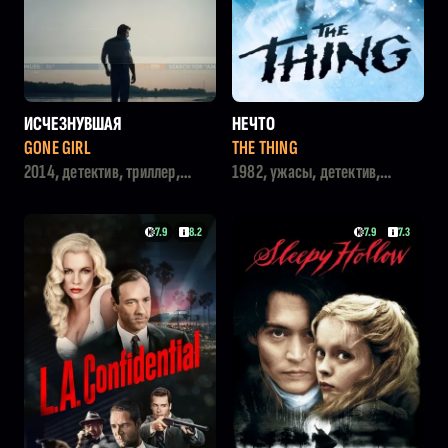
ИСЧЕЗНУВШАЯ
НЕЧТО
GONE GIRL
THE THING
2014, детектив, триллер,
1982, ужасы, детектив,
драма
фантастика
7.9
8.2
7.9
7.3