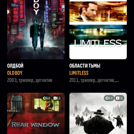
ОЛДБОЙ
ОБЛАСТИ ТЬМЫ
OLDBOY
LIMITLESS
2003, триллер, детектив
2011, триллер, детектив,
фантастика
8.0
8.5
8.0
7.8