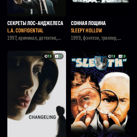
СЕКРЕТЫ ЛОС-АНДЖЕЛЕСА
СОННАЯ ЛОЩИНА
L.A. CONFIDENTIAL
SLEEPY HOLLOW
1997, криминал, детектив,
1999, фэнтези, триллер,
триллер
детектив, ужасы
7.9
7.7
7.9
7.9