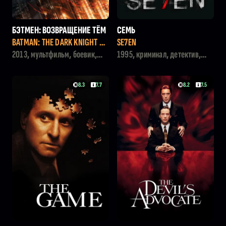
БЭТМЕН: ВОЗВРАЩЕНИЕ ТЁМ
СЕМЬ
НОГО РЫЦАРЯ
BATMAN: THE DARK KNIGHT RE
SE7EN
TURNS
2013, мультфильм, боевик,
1995, криминал, детектив,
детектив, фантастика
триллер
8.3
7.7
8.2
7.5