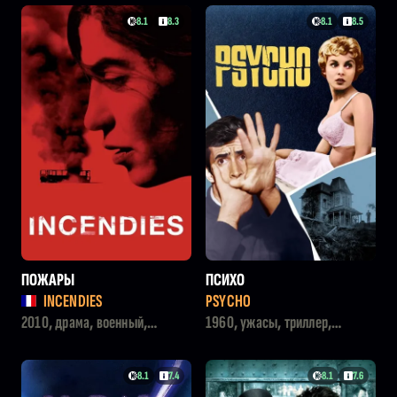
8.1
8.3
8.1
8.5
ПОЖАРЫ
ПСИХО
INCENDIES
PSYCHO
2010, драма, военный,
1960, ужасы, триллер,
детектив
детектив
8.1
7.4
8.1
7.6