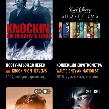
ДОСТУЧАТЬСЯ ДО НЕБЕС
КОЛЛЕКЦИЯ КОРОТКОМЕТРА
ЖНЫХ МУЛЬТФИЛЬМОВ
KNOCKIN' ON HEAVEN'S DO
WALT DISNEY ANIMATION STUD
OR
IOS SHORT FILMS COLLECTION
1997, комедия, криминал,
2015, мультфильм, семейный,
боевик, драма
комедия, драма, фэнтези
8.6
8.5
8.6
8.2