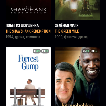
ПОБЕГ ИЗ ШОУШЕНКА
ЗЕЛЁНАЯ МИЛЯ
THE SHAWSHANK REDEMPTION
THE GREEN MILE
1994, драма, криминал
1999, фэнтези, драма,
криминал
8.9
8.8
8.9
8.5