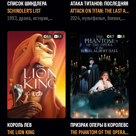
СПИСОК ШИНДЛЕРА
АТАКА ТИТАНОВ: ПОСЛЕДНЯЯ
АТАКА
SCHINDLER'S LIST
ATTACK ON TITAN: THE LAST AT
TACK
1993, драма, история,
2024, мультфильм, боевик,
военный
приключения, драма
8.8
8.5
8.7
8.8
КОРОЛЬ ЛЕВ
ПРИЗРАК ОПЕРЫ В КОРОЛЕВС
КОМ АЛЬБЕРТ-ХОЛЛЕ
THE LION KING
THE PHANTOM OF THE OPERA A