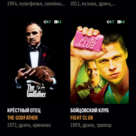
T THE ROYAL ALBERT HALL
1994, мультфильм, семейный,
2011, музыка, драма,
драма
мелодрама
8.7
9.2
8.7
8.8
КРЁСТНЫЙ ОТЕЦ
БОЙЦОВСКИЙ КЛУБ
THE GODFATHER
FIGHT CLUB
1972, драма, криминал
1999, драма, триллер