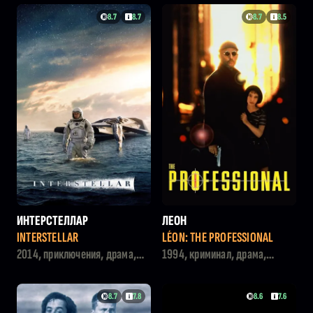
8.7
8.7
8.7
8.5
ИНТЕРСТЕЛЛАР
ЛЕОН
INTERSTELLAR
LÉON: THE PROFESSIONAL
2014, приключения, драма,
1994, криминал, драма,
фантастика
боевик
8.7
7.8
8.6
7.6