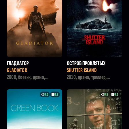
ГЛАДИАТОР
ОСТРОВ ПРОКЛЯТЫХ
GLADIATOR
SHUTTER ISLAND
2000, боевик, драма,
2010, драма, триллер,
приключения
детектив
8.6
8.2
8.5
8.2