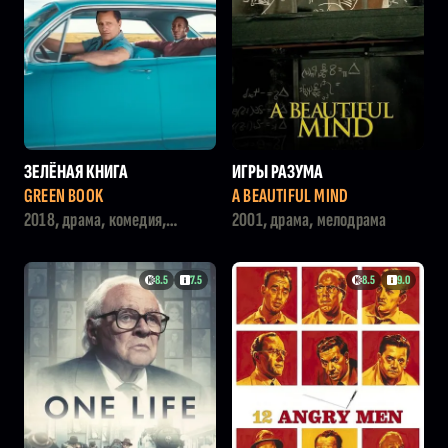
ЗЕЛЁНАЯ КНИГА
ИГРЫ РАЗУМА
GREEN BOOK
A BEAUTIFUL MIND
2018, драма, комедия,
2001, драма, мелодрама
история
8.5
7.5
8.5
9.0