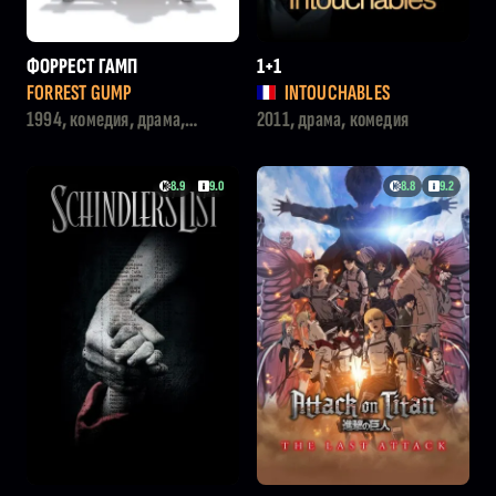
ФОРРЕСТ ГАМП
1+1
FORREST GUMP
INTOUCHABLES
1994, комедия, драма,
2011, драма, комедия
мелодрама
8.9
9.0
8.8
9.2