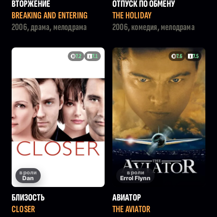
ВТОРЖЕНИЕ
ОТПУСК ПО ОБМЕНУ
BREAKING AND ENTERING
THE HOLIDAY
2006, драма, мелодрама
2006, комедия, мелодрама
7.2
7.1
7.6
7.5
в роли
в роли
Dan
Errol Flynn
БЛИЗОСТЬ
АВИАТОР
CLOSER
THE AVIATOR