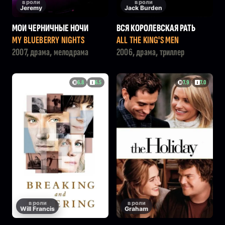
в роли
в роли
Jeremy
Jack Burden
МОИ ЧЕРНИЧНЫЕ НОЧИ
ВСЯ КОРОЛЕВСКАЯ РАТЬ
MY BLUEBERRY NIGHTS
ALL THE KING'S MEN
2007, драма, мелодрама
2006, драма, триллер
6.8
6.5
7.9
7.0
в роли
в роли
Will Francis
Graham