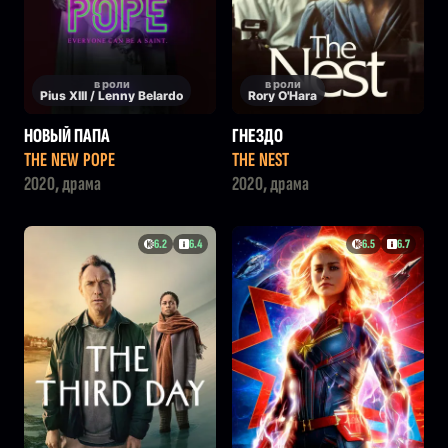
в роли
в роли
Pius XIII / Lenny Belardo
Rory O'Hara
НОВЫЙ ПАПА
ГНЕЗДО
THE NEW POPE
THE NEST
2020, драма
2020, драма
6.2
6.4
6.5
6.7