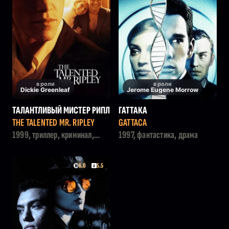
в роли
в роли
Dickie Greenleaf
Jerome Eugene Morrow
ТАЛАНТЛИВЫЙ МИСТЕР РИПЛ
ГАТТАКА
И
THE TALENTED MR. RIPLEY
GATTACA
1999, триллер, криминал,
1997, фантастика, драма
драма
6.0
5.5