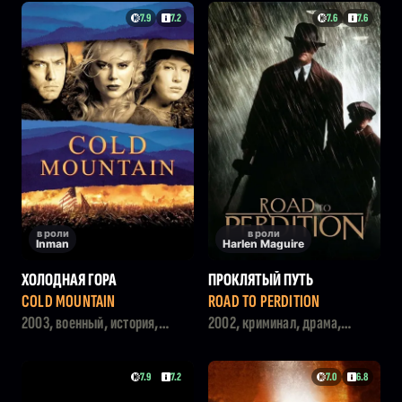
7.9
7.2
7.6
7.6
в роли
в роли
Inman
Harlen Maguire
ХОЛОДНАЯ ГОРА
ПРОКЛЯТЫЙ ПУТЬ
COLD MOUNTAIN
ROAD TO PERDITION
2003, военный, история,
2002, криминал, драма,
приключения, мелодрама
триллер
7.9
7.2
7.0
6.8