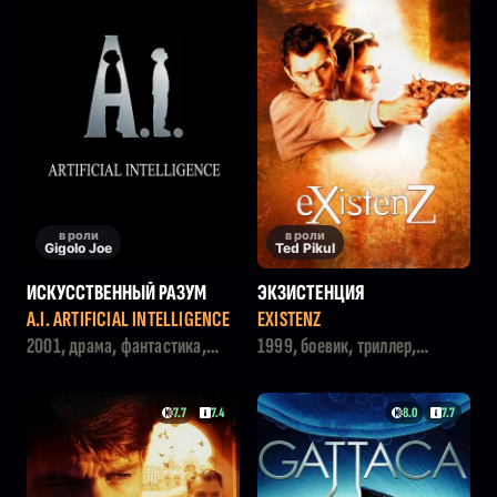
в роли
в роли
Gigolo Joe
Ted Pikul
ИСКУССТВЕННЫЙ РАЗУМ
ЭКЗИСТЕНЦИЯ
A.I. ARTIFICIAL INTELLIGENCE
EXISTENZ
2001, драма, фантастика,
1999, боевик, триллер,
приключения
фантастика
7.7
7.4
8.0
7.7