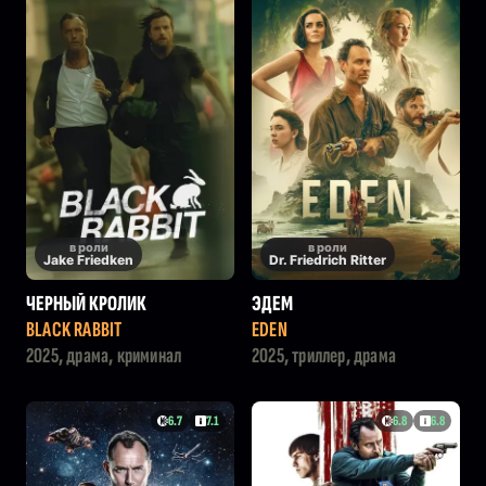
в роли
в роли
Jake Friedken
Dr. Friedrich Ritter
ЧЕРНЫЙ КРОЛИК
ЭДЕМ
BLACK RABBIT
EDEN
2025, драма, криминал
2025, триллер, драма
6.7
7.1
6.8
6.8