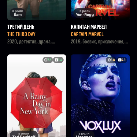
в роли
в роли
Sam
Yon-Rogg
ТРЕТИЙ ДЕНЬ
КАПИТАН МАРВЕЛ
THE THIRD DAY
CAPTAIN MARVEL
2020, детектив, драма,
2019, боевик, приключения,
фэнтези
фантастика
7.2
6.4
5.8
5.9
в роли
в роли
Ted Davidoff
Manager