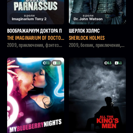
в роли
в роли
Imaginarium Tony 2
Dr. John Watson
ВООБРАЖАРИУМ ДОКТОРА П
ШЕРЛОК ХОЛМС
АРНАСА
THE IMAGINARIUM OF DOCTOR
SHERLOCK HOLMES
PARNASSUS
2009, приключения, фэнтези,
2009, боевик, приключения,
детектив
криминал, детектив
7.1
6.6
6.5
6.1