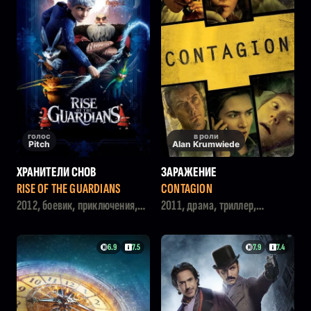
голос
в роли
Pitch
Alan Krumwiede
ХРАНИТЕЛИ СНОВ
ЗАРАЖЕНИЕ
RISE OF THE GUARDIANS
CONTAGION
2012, боевик, приключения,
2011, драма, триллер,
мультфильм, семейный,
фантастика
фэнтези
6.9
7.5
7.9
7.4