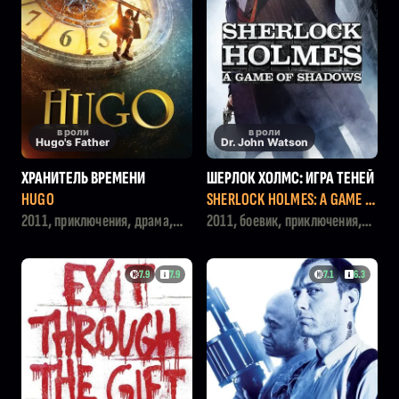
в роли
в роли
Hugo's Father
Dr. John Watson
ХРАНИТЕЛЬ ВРЕМЕНИ
ШЕРЛОК ХОЛМС: ИГРА ТЕНЕЙ
HUGO
SHERLOCK HOLMES: A GAME O
F SHADOWS
2011, приключения, драма,
2011, боевик, приключения,
семейный
детектив, криминал
7.9
7.9
7.1
6.3