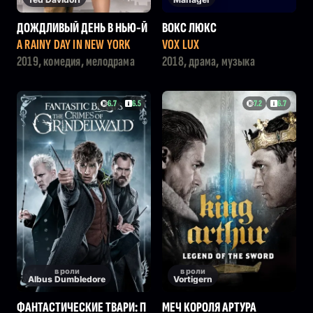
ДОЖДЛИВЫЙ ДЕНЬ В НЬЮ-Й
ВОКС ЛЮКС
ОРКЕ
A RAINY DAY IN NEW YORK
VOX LUX
2019, комедия, мелодрама
2018, драма, музыка
6.7
6.5
7.2
6.7
в роли
в роли
Albus Dumbledore
Vortigern
ФАНТАСТИЧЕСКИЕ ТВАРИ: П
МЕЧ КОРОЛЯ АРТУРА