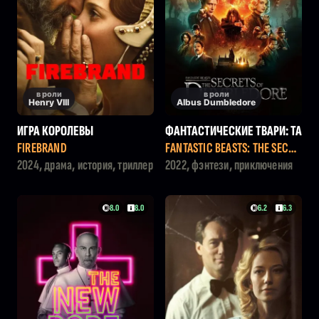
в роли
в роли
Henry VIII
Albus Dumbledore
ИГРА КОРОЛЕВЫ
ФАНТАСТИЧЕСКИЕ ТВАРИ: ТА
ЙНЫ ДАМБЛДОРА
FIREBRAND
FANTASTIC BEASTS: THE SECRE
TS OF DUMBLEDORE
2024, драма, история, триллер
2022, фэнтези, приключения
8.0
8.0
6.2
6.3