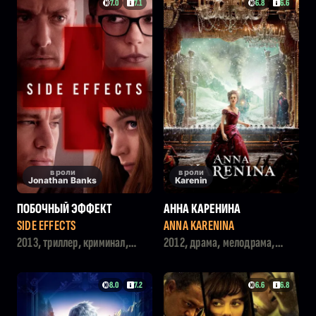
7.0
7.1
6.8
6.6
в роли
в роли
Jonathan Banks
Karenin
ПОБОЧНЫЙ ЭФФЕКТ
АННА КАРЕНИНА
SIDE EFFECTS
ANNA KARENINA
2013, триллер, криминал,
2012, драма, мелодрама,
драма
история
8.0
7.2
6.6
6.8