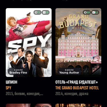
7.1
7.0
8.0
8.1
в роли
в роли
Bradley Fine
Young Author
ШПИОН
ОТЕЛЬ «ГРАНД БУДАПЕШТ»
SPY
THE GRAND BUDAPEST HOTEL
2015, боевик, комедия,
2014, комедия, драма
криминал