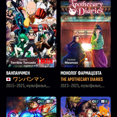
голос
голос
Terrible Tornado
Maomao
ВАНПАНЧМЕН
МОНОЛОГ ФАРМАЦЕВТА
ワンパンマン
THE APOTHECARY DIARIES
2015–2025, мультфильм,
2023–2025, мультфильм,
комедия, боевик, фэнтези
драма, детектив
8.3
8.4
6.7
7.0