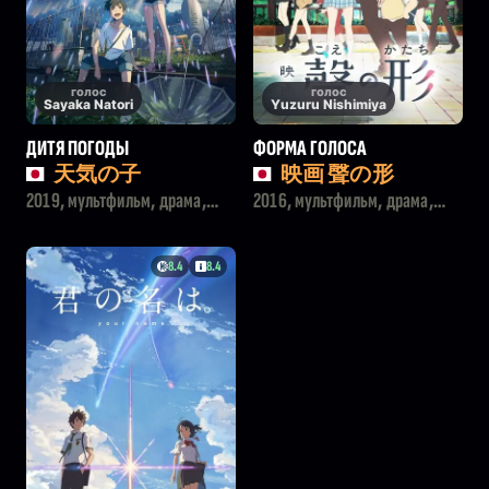
голос
голос
Sayaka Natori
Yuzuru Nishimiya
ДИТЯ ПОГОДЫ
ФОРМА ГОЛОСА
天気の子
映画 聲の形
2019, мультфильм, драма,
2016, мультфильм, драма,
фэнтези, мелодрама
мелодрама
8.4
8.4