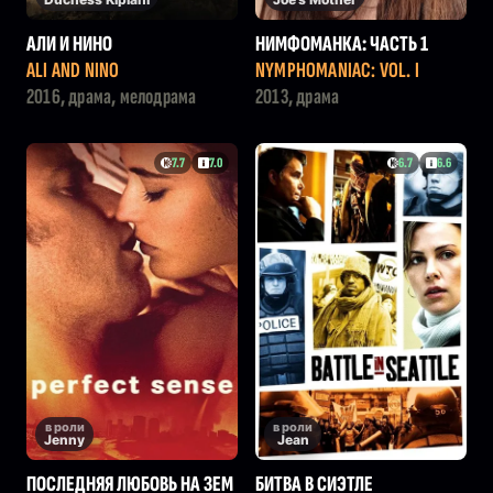
АЛИ И НИНО
НИМФОМАНКА: ЧАСТЬ 1
ALI AND NINO
NYMPHOMANIAC: VOL. I
2016, драма, мелодрама
2013, драма
7.7
7.0
6.7
6.6
в роли
в роли
Jenny
Jean
ПОСЛЕДНЯЯ ЛЮБОВЬ НА ЗЕМ
БИТВА В СИЭТЛЕ