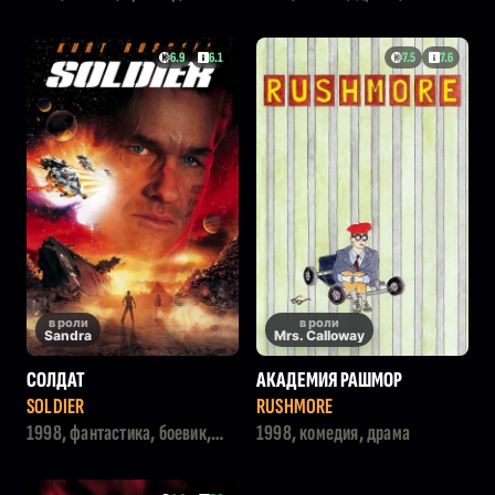
криминал
приключения
6.9
6.1
7.5
7.6
в роли
в роли
Sandra
Mrs. Calloway
СОЛДАТ
АКАДЕМИЯ РАШМОР
SOLDIER
RUSHMORE
1998, фантастика, боевик,
1998, комедия, драма
драма