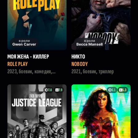
в роли
в роли
Gwen Carver
Becca Mansell
МОЯ ЖЕНА - КИЛЛЕР
НИКТО
ROLE PLAY
NOBODY
2023, боевик, комедия,
2021, боевик, триллер
мелодрама
7.8
7.9
6.1
5.3