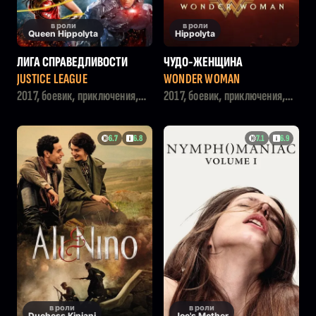
в роли
в роли
Queen Hippolyta
Hippolyta
ЛИГА СПРАВЕДЛИВОСТИ
ЧУДО-ЖЕНЩИНА
JUSTICE LEAGUE
WONDER WOMAN
2017, боевик, приключения,
2017, боевик, приключения,
фантастика
фэнтези
6.7
6.8
7.1
6.9
в роли
в роли
Duchess Kipiani
Joe's Mother