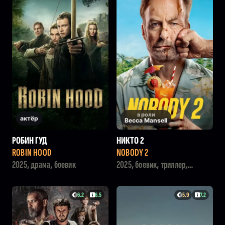
в роли
актёр
Becca Mansell
РОБИН ГУД
НИКТО 2
ROBIN HOOD
NOBODY 2
2025, драма, боевик
2025, боевик, триллер,
комедия
6.2
6.5
5.9
7.2