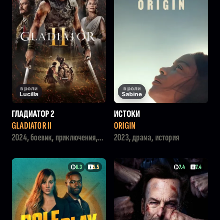
в роли
в роли
Lucilla
Sabine
ГЛАДИАТОР 2
ИСТОКИ
GLADIATOR II
ORIGIN
2024, боевик, приключения,
2023, драма, история
драма
6.3
5.5
7.4
7.4