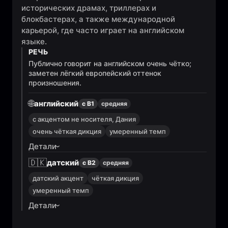
исторических драмах, триллерах и
блокбастерах, а также международной
карьерой, где часто играет на английском
языке.
РЕЧЬ
Публично говорит на английском очень чётко;
заметен лёгкий европейский оттенок
произношения.
🌐
английский
с B1
средняя
с акцентом не носителя, Дания
очень чёткая дикция
умеренный темп
Детали
🇩🇰
датский
с B2
средняя
датский акцент
чёткая дикция
умеренный темп
Детали