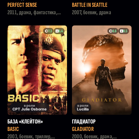
ЛЕ
PERFECT SENSE
BATTLE IN SEATTLE
2011, драма, фантастика,
2007, боевик, драма
мелодрама
7.3
6.4
8.6
8.5
в роли
в роли
CPT Julie Osborne
Lucilla
БАЗА «КЛЕЙТОН»
ГЛАДИАТОР
BASIC
GLADIATOR
2003, боевик, триллер,
2000, боевик, драма,