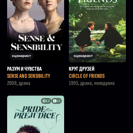
сценарист
сценарист
РАЗУМ И ЧУВСТВА
КРУГ ДРУЗЕЙ
SENSE AND SENSIBILITY
CIRCLE OF FRIENDS
2008, драма
1995, драма, мелодрама
8.8
8.8