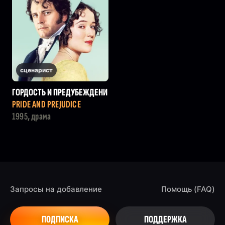
сценарист
ГОРДОСТЬ И ПРЕДУБЕЖДЕНИ
Е
PRIDE AND PREJUDICE
1995, драма
Запросы на добавление
Помощь (FAQ)
ПОДПИСКА
ПОДДЕРЖКА