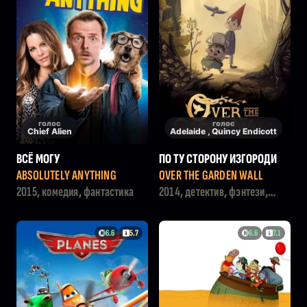
голос
голос
Chief Alien
Adelaide , Quincy Endicott
ВСЁ МОГУ
ПО ТУ СТОРОНУ ИЗГОРОДИ
ABSOLUTELY ANYTHING
OVER THE GARDEN WALL
2015, комедия, фантастика
2014, детектив, фэнтези,
мультфильм, семейный,
комедия
6.6
5.7
6.6
7.1