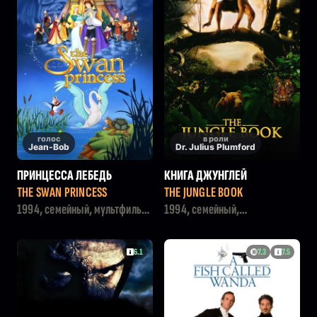
голос
в роли
Jean-Bob
Dr. Julius Plumford
ПРИНЦЕССА ЛЕБЕДЬ
КНИГА ДЖУНГЛЕЙ
THE SWAN PRINCESS
THE JUNGLE BOOK
1994, семейный, мультфильм,
1994, семейный,
фэнтези, приключения,
приключения, драма
комедия
6.1
7.3
7.5