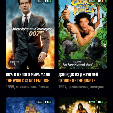
7.0
6.4
6.3
5.6
в роли
голос
R
An Ape Named 'Ape'
007: И ЦЕЛОГО МИРА МАЛО
ДЖОРДЖ ИЗ ДЖУНГЛЕЙ
THE WORLD IS NOT ENOUGH
GEORGE OF THE JUNGLE
1999, приключения, боевик,
1997, приключения, комедия,
триллер
семейный, мелодрама
7.9
6.5
7.0
6.1