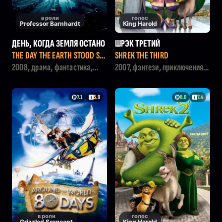
в роли
голос
Professor Barnhardt
King Harold
ДЕНЬ, КОГДА ЗЕМЛЯ ОСТАНО
ШРЭК ТРЕТИЙ
ВИЛАСЬ
THE DAY THE EARTH STOOD STI
SHREK THE THIRD
LL
2008, драма, фантастика,
2007, фэнтези, приключения,
триллер
мультфильм, комедия,
семейный
7.1
5.9
8.0
7.4
в роли
голос
Grizzled Sergeant
King Harold