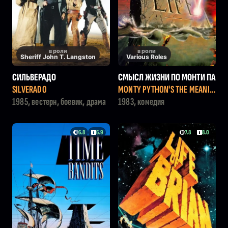
в роли
в роли
Sheriff John T. Langston
Various Roles
СИЛЬВЕРАДО
СМЫСЛ ЖИЗНИ ПО МОНТИ ПА
ЙТОНУ
SILVERADO
MONTY PYTHON'S THE MEANIN
G OF LIFE
1985, вестерн, боевик, драма
1983, комедия
6.8
6.9
7.8
8.0