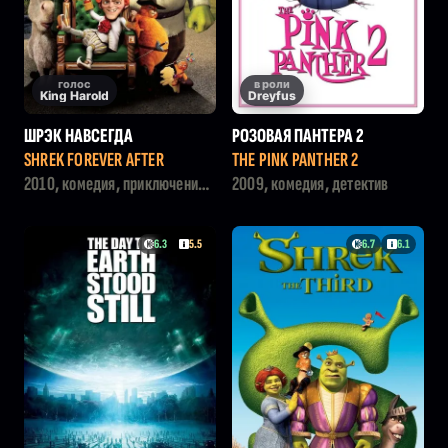
голос
в роли
King Harold
Dreyfus
ШРЭК НАВСЕГДА
РОЗОВАЯ ПАНТЕРА 2
SHREK FOREVER AFTER
THE PINK PANTHER 2
2010, комедия, приключения,
2009, комедия, детектив
фэнтези, мультфильм,
семейный
6.3
5.5
6.7
6.1