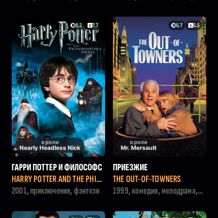
8.3
7.7
6.7
5.5
в роли
в роли
Nearly Headless Nick
Mr. Mersault
ГАРРИ ПОТТЕР И ФИЛОСОФС
ПРИЕЗЖИЕ
КИЙ КАМЕНЬ
HARRY POTTER AND THE PHILO
THE OUT-OF-TOWNERS
SOPHER'S STONE
2001, приключения, фэнтези
1999, комедия, мелодрама,
приключения