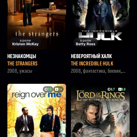
в роли
в роли
Kristen McKay
Betty Ross
НЕЗНАКОМЦЫ
НЕВЕРОЯТНЫЙ ХАЛК
THE STRANGERS
THE INCREDIBLE HULK
2008, ужасы
2008, фантастика, боевик,
приключения
7.6
7.4
8.7
9.0