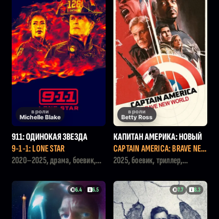
в роли
в роли
Michelle Blake
Betty Ross
911: ОДИНОКАЯ ЗВЕЗДА
КАПИТАН АМЕРИКА: НОВЫЙ
МИР
9-1-1: LONE STAR
CAPTAIN AMERICA: BRAVE NEW
WORLD
2020–2025, драма, боевик,
2025, боевик, триллер,
криминал
фантастика
6.4
6.5
7.7
8.3