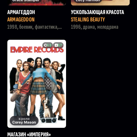
АРМАГЕДДОН
УСКОЛЬЗАЮЩАЯ КРАСОТА
ARMAGEDDON
STEALING BEAUTY
1998, боевик, фантастика,
1996, драма, мелодрама
приключения
6.9
6.7
в роли
Corey Mason
МАГАЗИН «ИМПЕРИЯ»