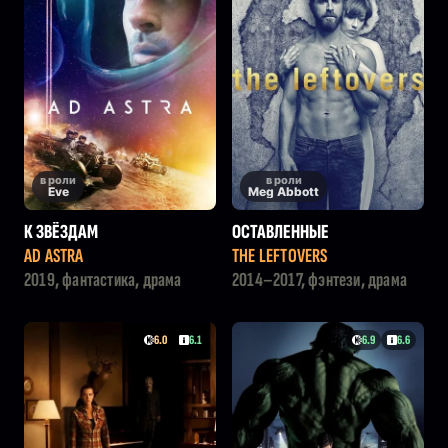
в роли
в роли
Eve
Meg Abbott
К ЗВЁЗДАМ
ОСТАВЛЕННЫЕ
AD ASTRA
THE LEFTOVERS
2019, фантастика, драма
2014–2017, фэнтези, драма
6.0
6.1
6.9
6.6