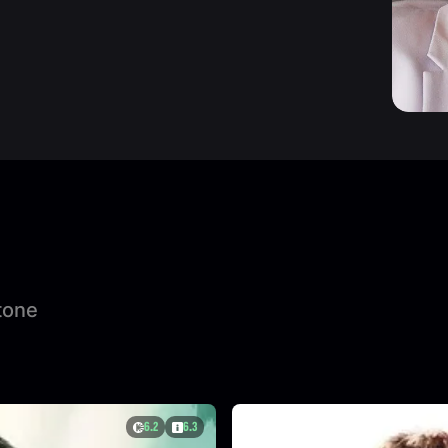
tone
6.2
6.3