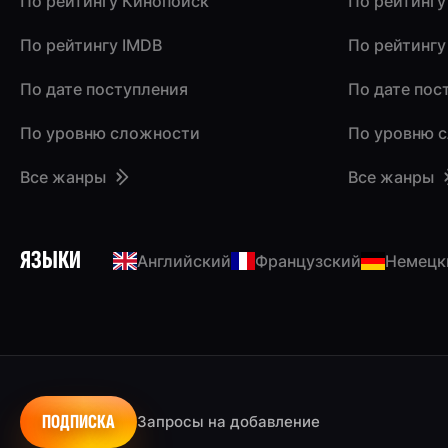
По рейтингу Кинопоиск
По рейтингу
По рейтингу IMDB
По рейтингу
По дате поступления
По дате пос
По уровню сложности
По уровню 
Все жанры
Все жанры
ЯЗЫКИ
Английский
Французский
Немецк
ПОДПИСКА
Запросы на добавление