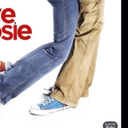
в роли
Ruby