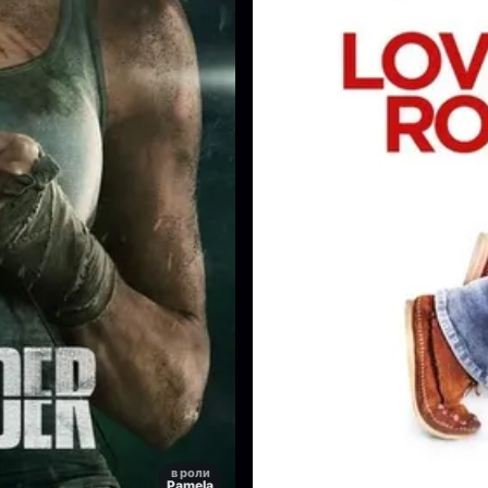
в роли
Pamela