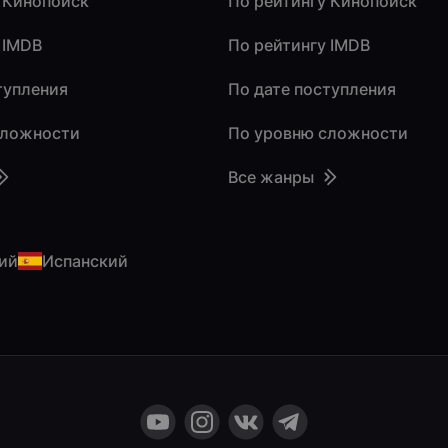
 Кинопоиск
По рейтингу Кинопоиск
 IMDB
По рейтингу IMDB
тупления
По дате поступления
сложности
По уровню сложности
Все жанры
ий
Испанский