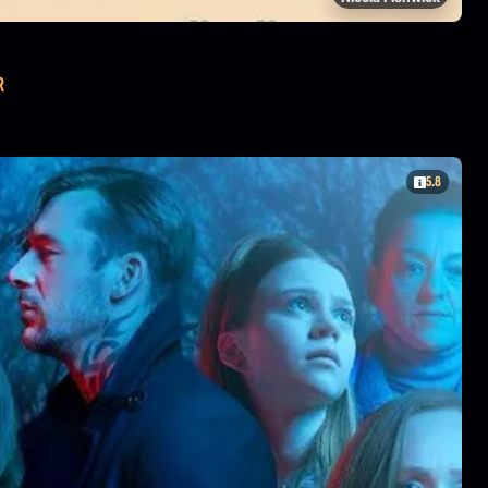
R
5.8