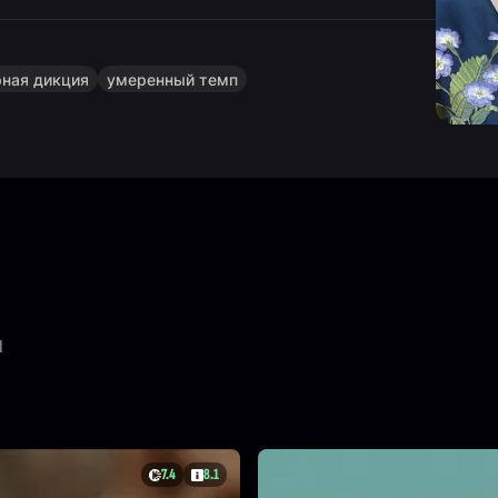
рная дикция
умеренный темп
и
7.4
8.1