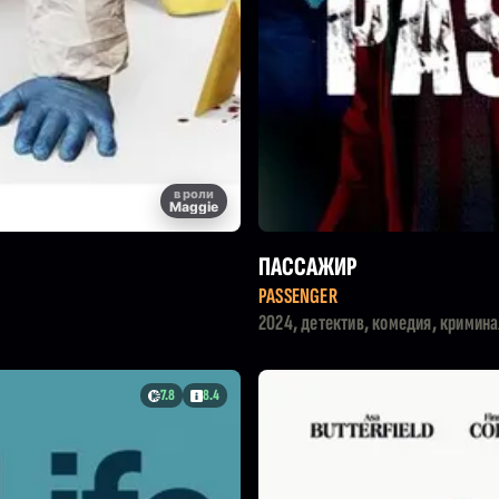
в роли
Maggie
ПАССАЖИР
PASSENGER
2024, детектив, комедия, кримина
7.8
8.4