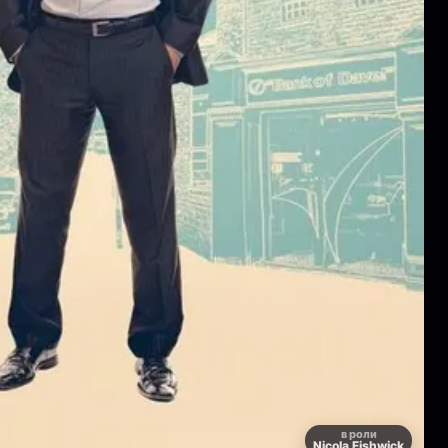
в роли
Nicola Fishwick