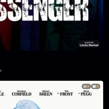
в роли
Linda Markel
л
5.5
5.3