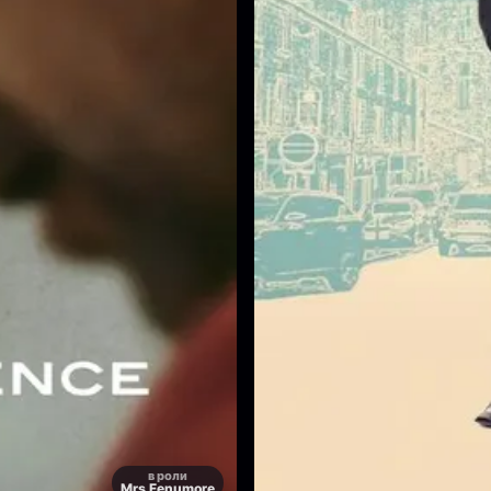
в роли
Mrs Fenumore