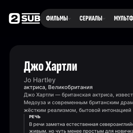
ФИЛЬМЫ
СЕРИАЛЫ
МУЛЬТ
Джо Хартли
Jo Hartley
актриса, Великобритания
Джо Хартли — британская актриса, извес
Медоуза и современным британским драма
жёстким реализмом, бытовой интонацией
РЕЧЬ
В речи заметна естественная североанглий
живым, но чуть менее простым для новичк