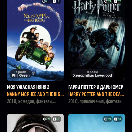
6.5
6.1
7.9
7.7
в роли
в роли
Phil Green
Xenophilius Lovegood
МОЯ УЖАСНАЯ НЯНЯ 2
ГАРРИ ПОТТЕР И ДАРЫ СМЕР
ТИ: ЧАСТЬ I
NANNY MCPHEE AND THE BIG
HARRY POTTER AND THE DEAT
BANG
HLY HALLOWS: PART 1
2010, комедия, фэнтези,
2010, приключения, фэнтези
семейный
7.9
7.7
7.9
7.3