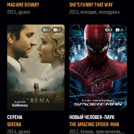
MADAME BOVARY
SHE'S FUNNY THAT WAY
2015, драма
2015, комедия, мелодрама
6.3
5.5
6.9
6.9
в роли
Galloway
СЕРЕНА
НОВЫЙ ЧЕЛОВЕК-ПАУК
SERENA
THE AMAZING SPIDER-MAN
2014, драма
2012, боевик, приключения,