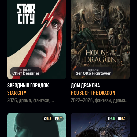
в роли
в роли
Chief Designer
Ser Otto Hightower
ЗВЕЗДНЫЙ ГОРОДОК
ДОМ ДРАКОНА
STAR CITY
HOUSE OF THE DRAGON
2026, драма, фэнтези,
2022–2026, фэнтези, драма,
политика
боевик
5.6
5.7
6.6
6.0