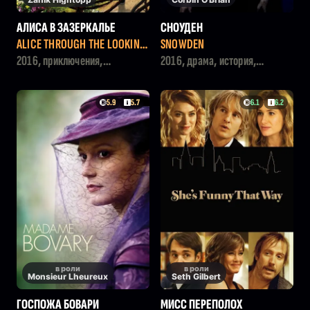
АЛИСА В ЗАЗЕРКАЛЬЕ
СНОУДЕН
ALICE THROUGH THE LOOKING
SNOWDEN
GLASS
2016, приключения,
2016, драма, история,
семейный, фэнтези
криминал, триллер
5.9
5.7
6.1
6.2
в роли
в роли
Monsieur Lheureux
Seth Gilbert
ГОСПОЖА БОВАРИ
МИСС ПЕРЕПОЛОХ