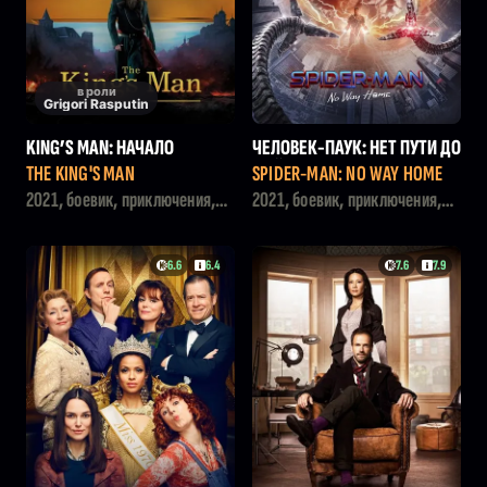
в роли
Grigori Rasputin
KING’S MAN: НАЧАЛО
ЧЕЛОВЕК-ПАУК: НЕТ ПУТИ ДО
МОЙ
THE KING'S MAN
SPIDER-MAN: NO WAY HOME
2021, боевик, приключения,
2021, боевик, приключения,
триллер
фантастика
6.6
6.4
7.6
7.9