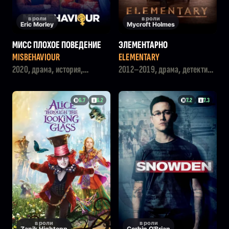
в роли
в роли
Eric Morley
Mycroft Holmes
МИСС ПЛОХОЕ ПОВЕДЕНИЕ
ЭЛЕМЕНТАРНО
MISBEHAVIOUR
ELEMENTARY
2020, драма, история,
2012–2019, драма, детектив,
комедия
криминал
6.7
6.2
7.2
7.3
в роли
в роли
Zanik Hightopp
Corbin O'Brian