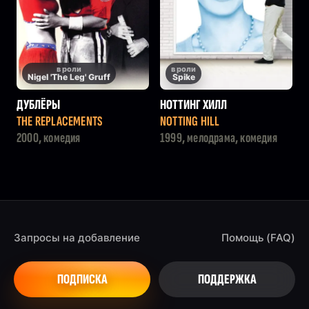
в роли
в роли
Nigel 'The Leg' Gruff
Spike
ДУБЛЁРЫ
НОТТИНГ ХИЛЛ
THE REPLACEMENTS
NOTTING HILL
2000, комедия
1999, мелодрама, комедия
Запросы на добавление
Помощь (FAQ)
ПОДПИСКА
ПОДДЕРЖКА