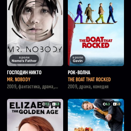
в роли
в роли
Nemo's Father
Gavin
ГОСПОДИН НИКТО
РОК-ВОЛНА
MR. NOBODY
THE BOAT THAT ROCKED
2009, фантастика, драма,
2009, драма, комедия
мелодрама
7.3
6.8
6.3
5.0