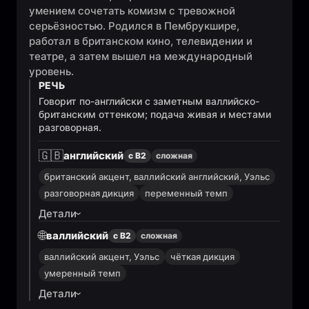
умением сочетать комизм с тревожной
серьёзностью. Родился в Пембрукшире,
работал в британском кино, телевидении и
театре, а затем вышел на международный
уровень.
РЕЧЬ
Говорит по-английски с заметным валлийско-
британским оттенком; подача живая и местами
разговорная.
🇬🇧
английский
с B2
сложная
британский акцент, валлийский английский, Уэльс
разговорная дикция
переменный темп
Детали
🌐
валлийский
с B2
сложная
валлийский акцент, Уэльс
чёткая дикция
умеренный темп
Детали