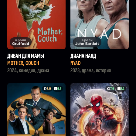
в роли
в роли
Gruffudd
John Bartlett
ДИВАН ДЛЯ МАМЫ
ДИАНА НАЯД
MOTHER, COUCH
NYAD
2024, комедия, драма
2023, драма, история
5.9
6.3
7.9
8.1