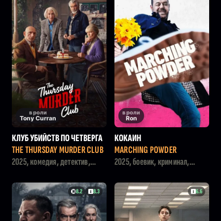
в роли
в роли
Tony Curran
Ron
КЛУБ УБИЙСТВ ПО ЧЕТВЕРГА
КОКАИН
М
THE THURSDAY MURDER CLUB
MARCHING POWDER
2025, комедия, детектив,
2025, боевик, криминал,
криминал
комедия, мелодрама
8.2
8.3
6.6