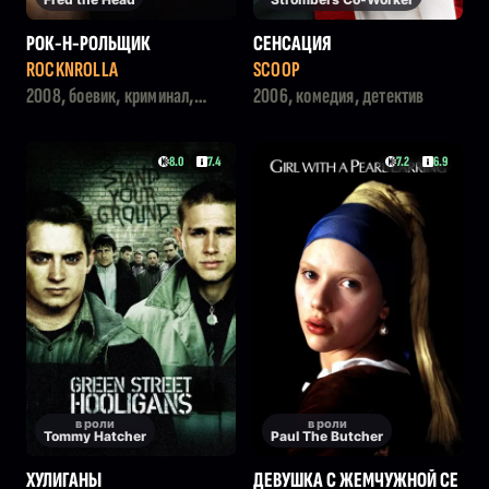
РОК-Н-РОЛЬЩИК
СЕНСАЦИЯ
ROCKNROLLA
SCOOP
2008, боевик, криминал,
2006, комедия, детектив
триллер
8.0
7.4
7.2
6.9
в роли
в роли
Tommy Hatcher
Paul The Butcher
ХУЛИГАНЫ
ДЕВУШКА С ЖЕМЧУЖНОЙ СЕ