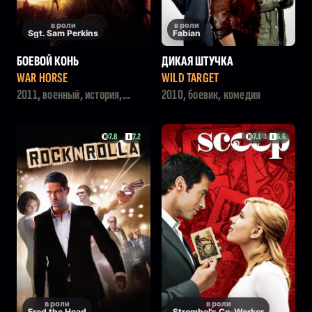
в роли
в роли
Sgt. Sam Perkins
Fabian
БОЕВОЙ КОНЬ
ДИКАЯ ШТУЧКА
WAR HORSE
WILD TARGET
2011, военный, история,
2010, боевик, комедия
приключения, драма
7.8
7.2
7.1
6.6
в роли
в роли
Fred the Head
Strombel's Co-Worker