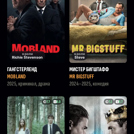
в роли
в роли
Richie Stevenson
Steve
ГАНГСТЕРЛЕНД
МИСТЕР БИГШТАФФ
MOBLAND
MR BIGSTUFF
2025, криминал, драма
2024–2025, комедия
7.7
8.0
7.2
6.7