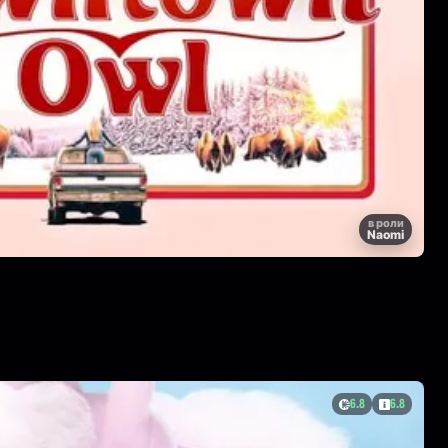
в роли
Naomi
6.8
6.8