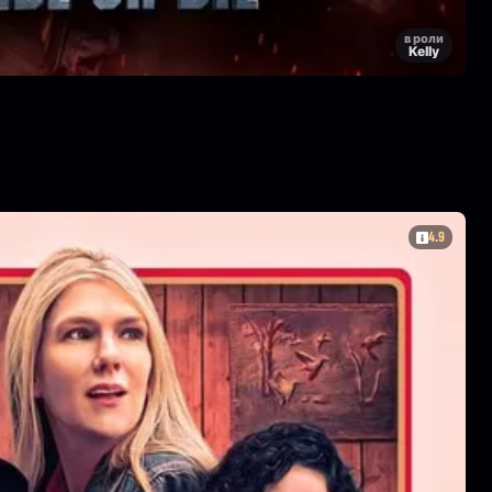
в роли
Kelly
4.9