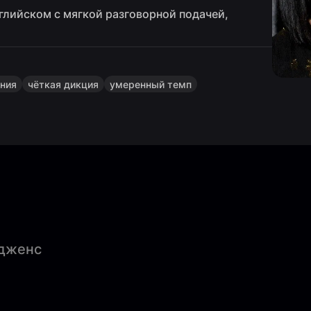
глийском с мягкой разговорной подачей,
рния
чёткая дикция
умеренный темп
адженс