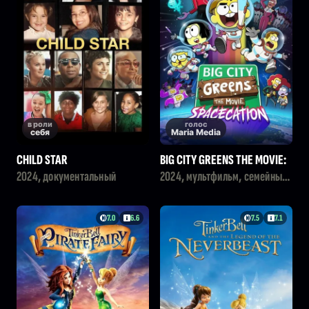
в роли
голос
себя
Maria Media
CHILD STAR
BIG CITY GREENS THE MOVIE:
SPACECATION
2024, документальный
2024, мультфильм, семейный,
комедия, телевизионный
фильм, фантастика,
приключения
7.0
6.6
7.5
7.1