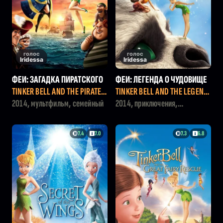
голос
голос
Iridessa
Iridessa
ФЕИ: ЗАГАДКА ПИРАТСКОГО
ФЕИ: ЛЕГЕНДА О ЧУДОВИЩЕ
ОСТРОВА
TINKER BELL AND THE PIRATE F
TINKER BELL AND THE LEGEND
AIRY
OF THE NEVERBEAST
2014, мультфильм, семейный
2014, приключения,
мультфильм, семейный
7.4
7.0
7.3
6.8