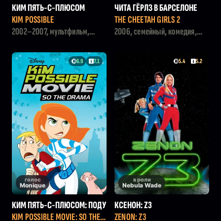
КИМ ПЯТЬ-С-ПЛЮСОМ
ЧИТА ГЁРЛЗ В БАРСЕЛОНЕ
KIM POSSIBLE
THE CHEETAH GIRLS 2
2002–2007, мультфильм,
2006, семейный, комедия,
боевик, комедия, детский
драма, музыка,
телевизионный фильм
6.9
7.1
5.4
5.2
голос
в роли
Monique
Nebula Wade
КИМ ПЯТЬ-С-ПЛЮСОМ: ПОДУ
КСЕНОН: Z3
МАЕШЬ, ТРАГЕДИЯ
KIM POSSIBLE MOVIE: SO THE D
ZENON: Z3