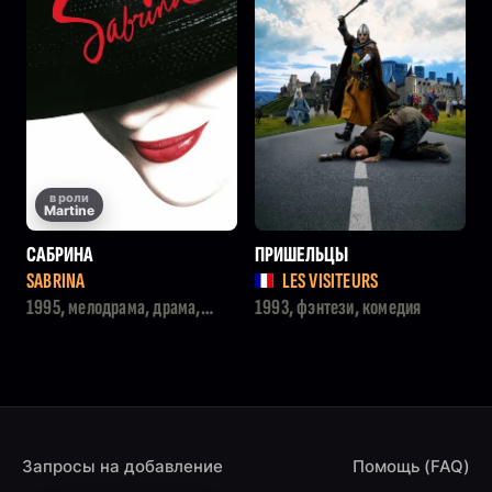
в роли
Martine
САБРИНА
ПРИШЕЛЬЦЫ
SABRINA
LES VISITEURS
1995, мелодрама, драма,
1993, фэнтези, комедия
комедия
Запросы на добавление
Помощь (FAQ)