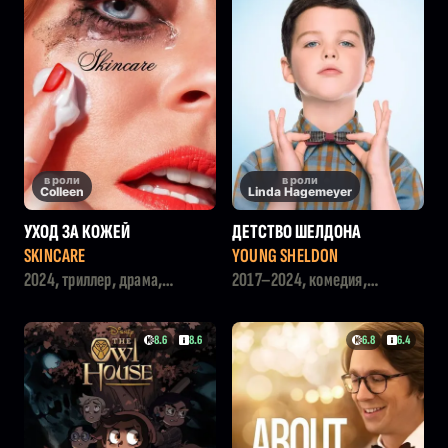
в роли
в роли
Colleen
Linda Hagemeyer
УХОД ЗА КОЖЕЙ
ДЕТСТВО ШЕЛДОНА
SKINCARE
YOUNG SHELDON
2024, триллер, драма,
2017–2024, комедия,
комедия, детектив
семейный, драма
8.6
8.6
6.8
6.4