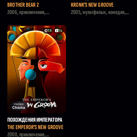
И В БЕГАХ
2: ПРИКЛЮЧЕНИЯ КРОНКА
BROTHER BEAR 2
KRONK'S NEW GROOVE
2006, приключения,
2005, мультфильм, комедия,
мультфильм, семейный
семейный
7.9
7.4
голос
Chicha
ПОХОЖДЕНИЯ ИМПЕРАТОРА
THE EMPEROR'S NEW GROOVE
2000, приключения,