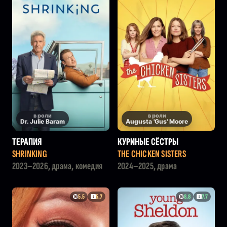
в роли
в роли
Dr. Julie Baram
Augusta 'Gus' Moore
ТЕРАПИЯ
КУРИНЫЕ СЁСТРЫ
SHRINKING
THE CHICKEN SISTERS
2023–2026, драма, комедия
2024–2025, драма
5.5
5.7
8.8
7.7