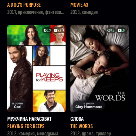
A DOG'S PURPOSE
MOVIE 43
2017, приключения, фэнтези,
2013, комедия
семейный, драма
6.3
5.7
7.5
7.0
в роли
в роли
Carl
Clay Hammond
МУЖЧИНА НАРАСХВАТ
СЛОВА
PLAYING FOR KEEPS
THE WORDS
2012, комедия, мелодрама
2012, драма, триллер