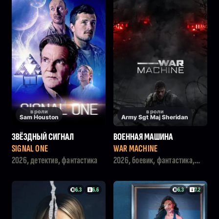
в роли
в роли
Sam Houston
Army Sgt Maj Sheridan
ЗВЁЗДНЫЙ СИГНАЛ
ВОЕННАЯ МАШИНА
SIGNAL ONE
WAR MACHINE
2026, детектив, фантастика
2026, боевик, фантастика,
триллер
6.3
6.6
6.3
7.2