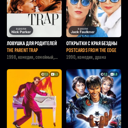
в роли
в роли
Nick Parker
Jack Faulkner
ЛОВУШКА ДЛЯ РОДИТЕЛЕЙ
ОТКРЫТКИ С КРАЯ БЕЗДНЫ
THE PARENT TRAP
POSTCARDS FROM THE EDGE
1998, комедия, семейный,
1990, комедия, драма
мелодрама
7.3
6.3
7.2
6.8