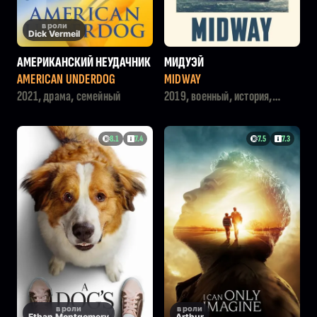
в роли
Dick Vermeil
АМЕРИКАНСКИЙ НЕУДАЧНИК
МИДУЭЙ
AMERICAN UNDERDOG
MIDWAY
2021, драма, семейный
2019, военный, история,
драма
8.1
7.4
7.5
7.3
в роли
в роли
Ethan Montgomery
Arthur