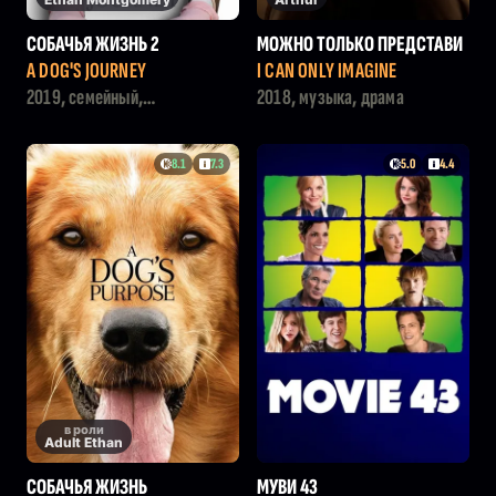
СОБАЧЬЯ ЖИЗНЬ 2
МОЖНО ТОЛЬКО ПРЕДСТАВИ
ТЬ
A DOG'S JOURNEY
I CAN ONLY IMAGINE
2019, семейный,
2018, музыка, драма
приключения, драма
8.1
7.3
5.0
4.4
в роли
Adult Ethan
СОБАЧЬЯ ЖИЗНЬ
МУВИ 43