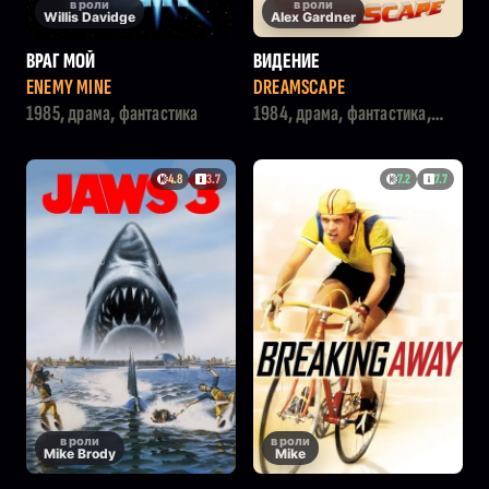
в роли
в роли
Willis Davidge
Alex Gardner
ВРАГ МОЙ
ВИДЕНИЕ
ENEMY MINE
DREAMSCAPE
1985, драма, фантастика
1984, драма, фантастика,
триллер
4.8
3.7
7.2
7.7
в роли
в роли
Mike Brody
Mike