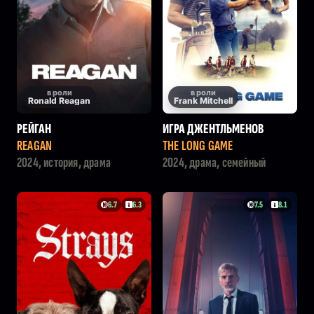
в роли
в роли
Ronald Reagan
Frank Mitchell
РЕЙГАН
ИГРА ДЖЕНТЛЬМЕНОВ
REAGAN
THE LONG GAME
2024, история, драма
2024, драма, семейный
6.7
6.3
7.5
8.1