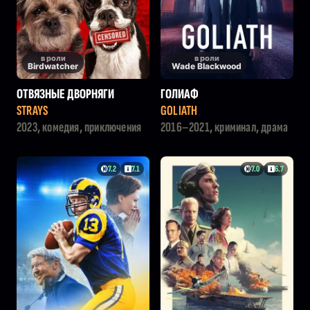
в роли
в роли
Birdwatcher
Wade Blackwood
ОТВЯЗНЫЕ ДВОРНЯГИ
ГОЛИАФ
STRAYS
GOLIATH
2023, комедия, приключения
2016–2021, криминал, драма
7.2
7.1
7.0
6.7