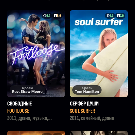
6.9
5.9
7.7
7.0
в роли
в роли
Rev. Shaw Moore
Tom Hamilton
СВОБОДНЫЕ
СЁРФЕР ДУШИ
FOOTLOOSE
SOUL SURFER
2011, драма, музыка,
2011, семейный, драма
мелодрама