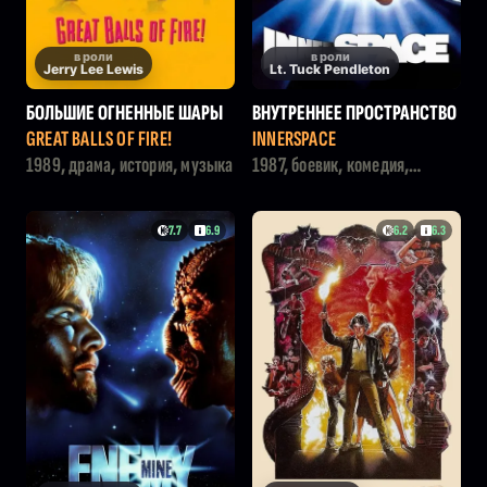
в роли
в роли
Jerry Lee Lewis
Lt. Tuck Pendleton
БОЛЬШИЕ ОГНЕННЫЕ ШАРЫ
ВНУТРЕННЕЕ ПРОСТРАНСТВО
GREAT BALLS OF FIRE!
INNERSPACE
1989, драма, история, музыка
1987, боевик, комедия,
фантастика
7.7
6.9
6.2
6.3