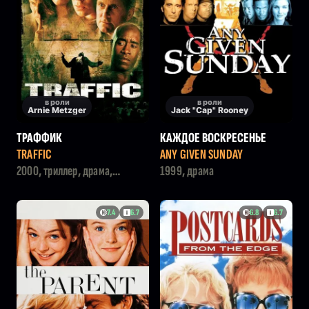
в роли
в роли
Arnie Metzger
Jack "Cap" Rooney
ТРАФФИК
КАЖДОЕ ВОСКРЕСЕНЬЕ
TRAFFIC
ANY GIVEN SUNDAY
2000, триллер, драма,
1999, драма
криминал
7.4
6.7
6.8
6.7