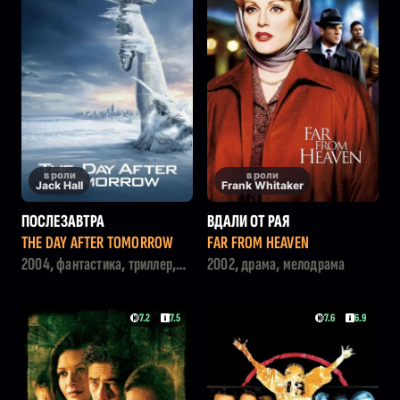
в роли
в роли
Jack Hall
Frank Whitaker
ПОСЛЕЗАВТРА
ВДАЛИ ОТ РАЯ
THE DAY AFTER TOMORROW
FAR FROM HEAVEN
2004, фантастика, триллер,
2002, драма, мелодрама
приключения
7.2
7.5
7.6
6.9