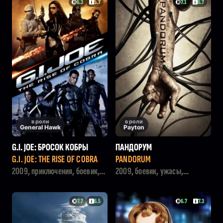
6.3
5.7
7.1
6.7
в роли
в роли
General Hawk
Payton
G.I. JOE: БРОСОК КОБРЫ
ПАНДОРУМ
G.I. JOE: THE RISE OF COBRA
PANDORUM
2009, приключения, боевик,
2009, боевик, ужасы,
триллер, фантастика
детектив, фантастика,
триллер
7.7
6.5
6.7
7.3