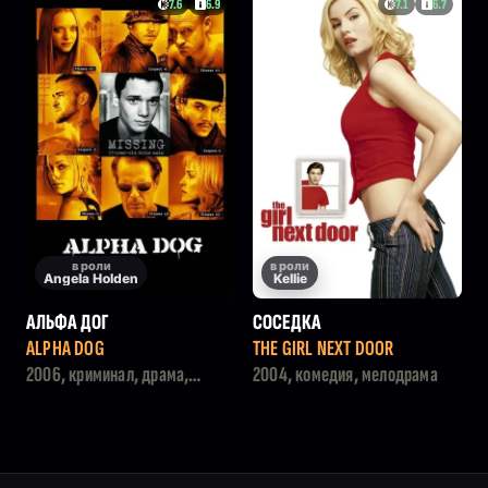
7.6
6.9
7.1
6.7
в роли
в роли
Angela Holden
Kellie
АЛЬФА ДОГ
СОСЕДКА
ALPHA DOG
THE GIRL NEXT DOOR
2006, криминал, драма,
2004, комедия, мелодрама
триллер