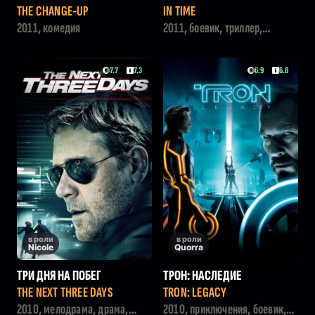
THE CHANGE-UP
IN TIME
2011, комедия
2011, боевик, триллер,
фантастика
7.7
7.3
6.9
6.8
в роли
в роли
Nicole
Quorra
ТРИ ДНЯ НА ПОБЕГ
ТРОН: НАСЛЕДИЕ
THE NEXT THREE DAYS
TRON: LEGACY
2010, мелодрама, драма,
2010, приключения, боевик,