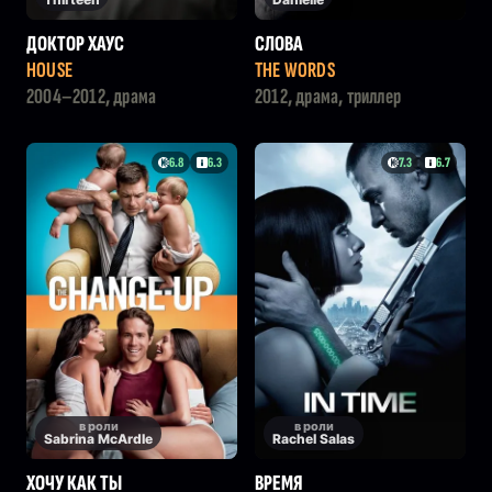
ДОКТОР ХАУС
СЛОВА
HOUSE
THE WORDS
2004–2012, драма
2012, драма, триллер
6.8
6.3
7.3
6.7
в роли
в роли
Sabrina McArdle
Rachel Salas
ХОЧУ КАК ТЫ
ВРЕМЯ