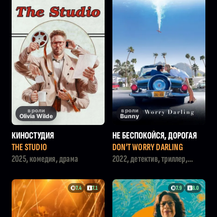
в роли
в роли
Olivia Wilde
Bunny
КИНОСТУДИЯ
НЕ БЕСПОКОЙСЯ, ДОРОГАЯ
THE STUDIO
DON'T WORRY DARLING
2025, комедия, драма
2022, детектив, триллер,
ужасы, фантастика
7.4
7.1
7.9
8.0