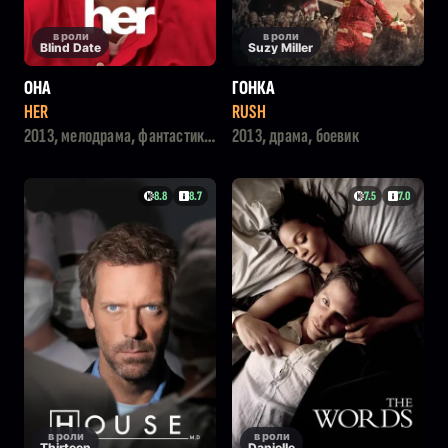
в роли
в роли
Blind Date
Suzy Miller
ОНА
ГОНКА
HER
RUSH
2013, мелодрама, фантастика,
2013, драма, боевик
драма
8.8
8.7
7.5
7.0
в роли
в роли
Thirteen
Danielle