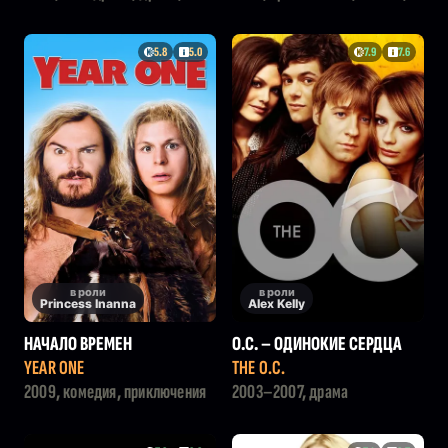
триллер, криминал
фантастика
5.8
5.0
7.9
7.6
в роли
в роли
Princess Inanna
Alex Kelly
НАЧАЛО ВРЕМЕН
О.С. – ОДИНОКИЕ СЕРДЦА
YEAR ONE
THE O.C.
2009, комедия, приключения
2003–2007, драма