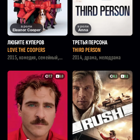
в роли
в роли
Eleanor Cooper
Anna
ЛЮБИТЕ КУПЕРОВ
ТРЕТЬЯ ПЕРСОНА
LOVE THE COOPERS
THIRD PERSON
2015, комедия, семейный,
2014, драма, мелодрама
драма
7.7
8.0
8.1
8.1