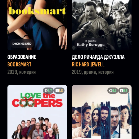
в роли
режиссёр
Kathy Scruggs
ОБРАЗОВАНИЕ
ДЕЛО РИЧАРДА ДЖУЭЛЛА
BOOKSMART
RICHARD JEWELL
2019, комедия
2019, драма, история
6.7
5.8
6.7
6.3