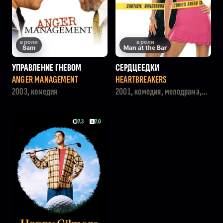
в роли
в роли
Sam
Man at the Bar
УПРАВЛЕНИЕ ГНЕВОМ
СЕРДЦЕЕДКИ
ANGER MANAGEMENT
HEARTBREAKERS
2003, комедия
2001, комедия, мелодрама,
криминал
7.3
7.0