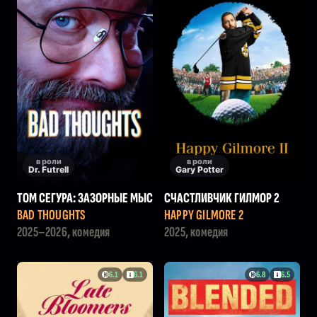
в роли
в роли
Dr. Futrell
Gary Potter
ТОМ СЕГУРА: ЗАЗОРНЫЕ МЫС
СЧАСТЛИВЧИК ГИЛМОР 2
ЛИ
BAD THOUGHTS
HAPPY GILMORE 2
2025–2026, комедия
2025, комедия
6.1
6.1
6.8
6.5