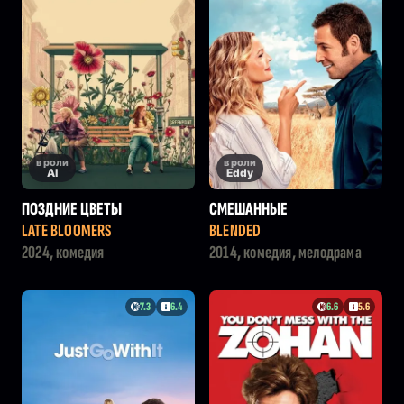
в роли
в роли
Al
Eddy
ПОЗДНИЕ ЦВЕТЫ
СМЕШАННЫЕ
LATE BLOOMERS
BLENDED
2024, комедия
2014, комедия, мелодрама
7.3
6.4
6.6
5.6