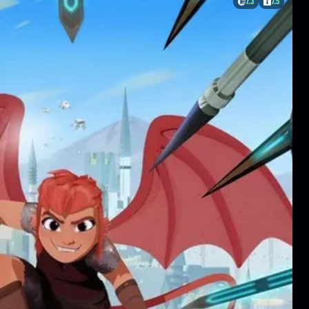
7.3
7.5