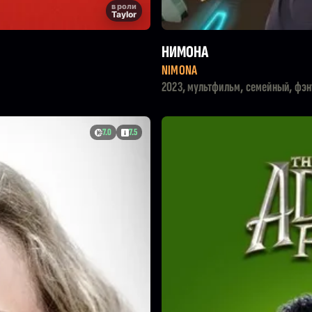
в роли
Taylor
НИМОНА
NIMONA
2023, мультфильм, семейный, фэн
7.0
7.5