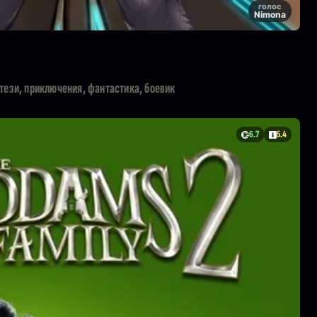
голос
Nimona
тези, приключения, фантастика, боевик
6.7
5.4