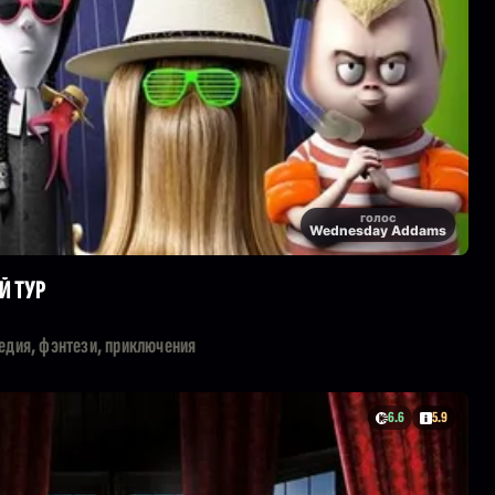
голос
Wednesday Addams
Й ТУР
едия, фэнтези, приключения
6.6
5.9