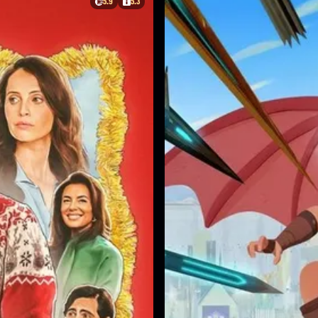
5.9
5.3