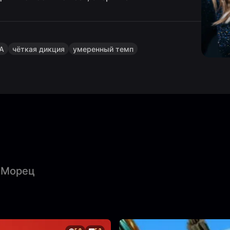
ША
чёткая дикция
умеренный темп
с Морец