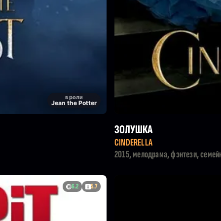
в роли
Jean the Potter
ЗОЛУШКА
CINDERELLA
2015, мелодрама, фэнтези, семей
6.2
5.7