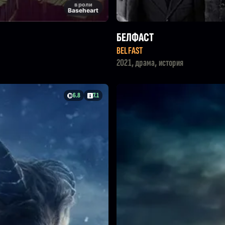
в роли
Baseheart
БЕЛФАСТ
BELFAST
2021, драма, история
6.8
7.1