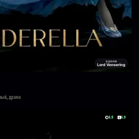
в роли
Lord Veneering
ный, драма
6.9
6.9