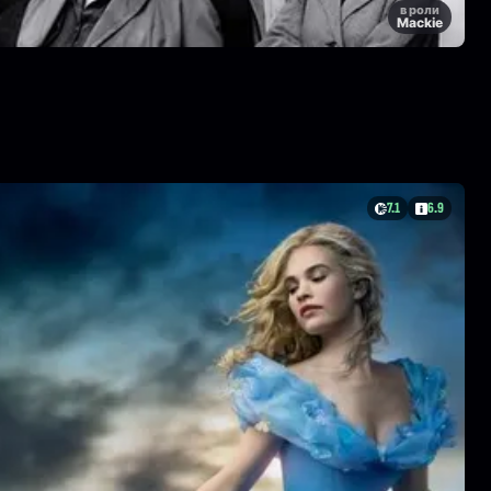
в роли
Mackie
7.1
6.9