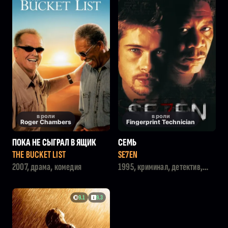
в роли
в роли
Roger Chambers
Fingerprint Technician
ПОКА НЕ СЫГРАЛ В ЯЩИК
СЕМЬ
THE BUCKET LIST
SE7EN
2007, драма, комедия
1995, криминал, детектив,
триллер
9.1
9.3