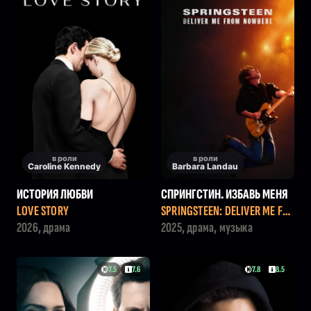
в роли
в роли
Caroline Kennedy
Barbara Landau
ИСТОРИЯ ЛЮБВИ
СПРИНГСТИН. ИЗБАВЬ МЕНЯ
ОТ НЕБЫТИЯ
LOVE STORY
SPRINGSTEEN: DELIVER ME FR
OM NOWHERE
2026, драма
2025, драма, музыка
7.5
7.6
7.8
8.5