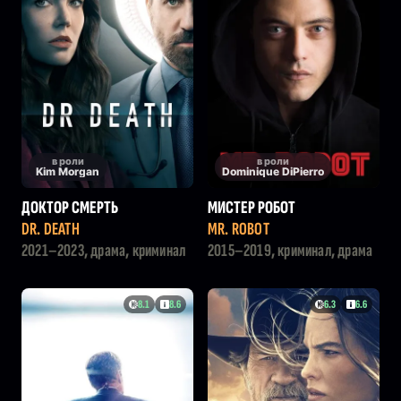
в роли
в роли
Kim Morgan
Dominique DiPierro
ДОКТОР СМЕРТЬ
МИСТЕР РОБОТ
DR. DEATH
MR. ROBOT
2021–2023, драма, криминал
2015–2019, криминал, драма
8.1
8.6
6.3
6.6