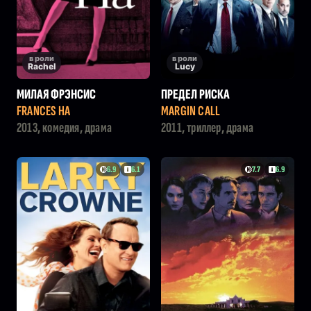
в роли
в роли
Rachel
Lucy
МИЛАЯ ФРЭНСИС
ПРЕДЕЛ РИСКА
FRANCES HA
MARGIN CALL
2013, комедия, драма
2011, триллер, драма
6.9
6.1
7.7
6.9