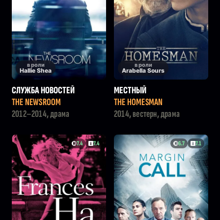
в роли
в роли
Hallie Shea
Arabella Sours
СЛУЖБА НОВОСТЕЙ
МЕСТНЫЙ
THE NEWSROOM
THE HOMESMAN
2012–2014, драма
2014, вестерн, драма
7.4
7.4
6.7
7.1