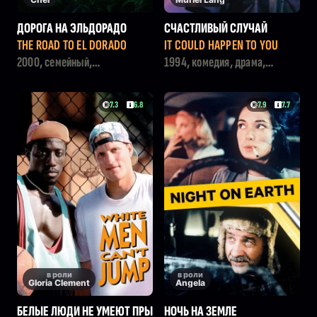
ДОРОГА НА ЭЛЬДОРАДО
СЧАСТЛИВЫЙ СЛУЧАЙ
THE ROAD TO EL DORADO
IT COULD HAPPEN TO YOU
2000, семейный,
1994, комедия, драма,
приключения, мультфильм,
мелодрама
комедия, фэнтези
7.3
6.8
7.9
7.7
в роли
в роли
Gloria Clement
Angela
БЕЛЫЕ ЛЮДИ НЕ УМЕЮТ ПРЫ
НОЧЬ НА ЗЕМЛЕ