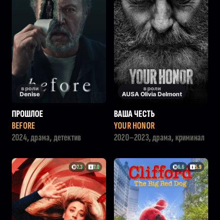
в роли
в роли
Denise
AUSA Olivia Delmont
ПРОШЛОЕ
ВАША ЧЕСТЬ
BEFORE
YOUR HONOR
2024, драма, детектив
2020–2023, драма, криминал
7.3
7.0
6.6
5.9