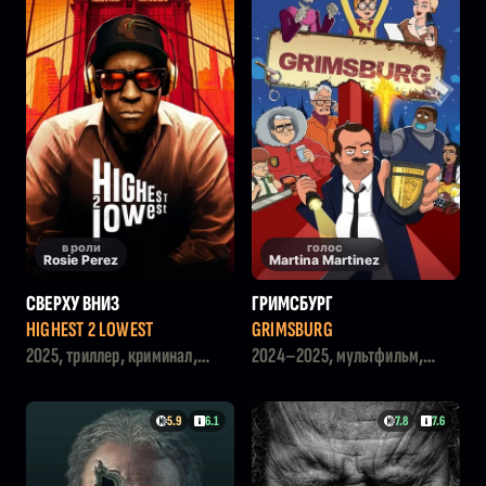
в роли
голос
Rosie Perez
Martina Martinez
СВЕРХУ ВНИЗ
ГРИМСБУРГ
HIGHEST 2 LOWEST
GRIMSBURG
2025, триллер, криминал,
2024–2025, мультфильм,
драма
комедия, криминал
5.9
6.1
7.8
7.6