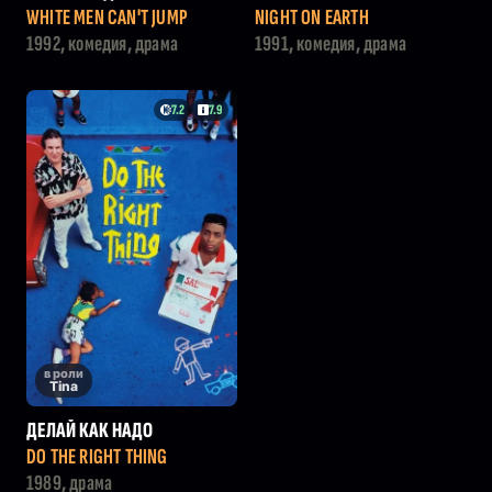
ГАТЬ
WHITE MEN CAN'T JUMP
NIGHT ON EARTH
1992, комедия, драма
1991, комедия, драма
7.2
7.9
в роли
Tina
ДЕЛАЙ КАК НАДО
DO THE RIGHT THING
1989, драма