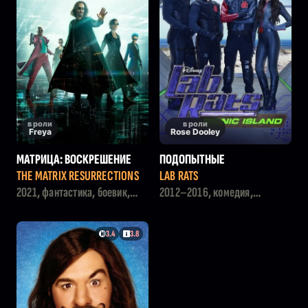
в роли
в роли
Freya
Rose Dooley
МАТРИЦА: ВОСКРЕШЕНИЕ
ПОДОПЫТНЫЕ
THE MATRIX RESURRECTIONS
LAB RATS
2021, фантастика, боевик,
2012–2016, комедия,
приключения
фэнтези, детский
3.4
3.8