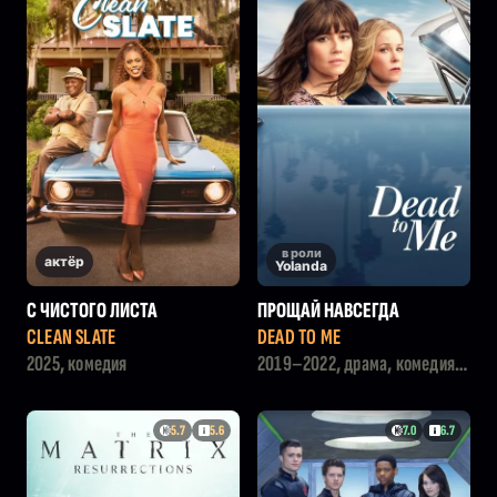
в роли
актёр
Yolanda
С ЧИСТОГО ЛИСТА
ПРОЩАЙ НАВСЕГДА
CLEAN SLATE
DEAD TO ME
2025, комедия
2019–2022, драма, комедия,
криминал
5.7
5.6
7.0
6.7