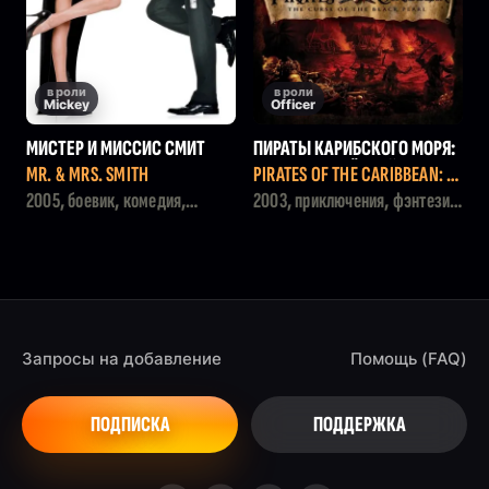
в роли
в роли
Mickey
Officer
МИСТЕР И МИССИС СМИТ
ПИРАТЫ КАРИБСКОГО МОРЯ:
ПРОКЛЯТИЕ ЧЁРНОЙ ЖЕМЧУ
MR. & MRS. SMITH
PIRATES OF THE CARIBBEAN: T
ЖИНЫ
HE CURSE OF THE BLACK PEAR
2005, боевик, комедия,
2003, приключения, фэнтези,
L
драма, триллер
боевик
Запросы на добавление
Помощь (FAQ)
ПОДПИСКА
ПОДДЕРЖКА