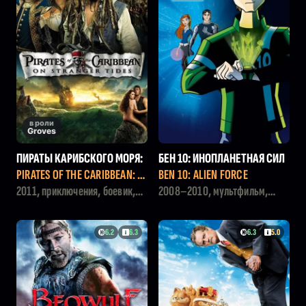
в роли
Groves
ПИРАТЫ КАРИБСКОГО МОРЯ:
БЕН 10: ИНОПЛАНЕТНАЯ СИЛ
НА СТРАННЫХ БЕРЕГАХ
А
PIRATES OF THE CARIBBEAN: O
BEN 10: ALIEN FORCE
N STRANGER TIDES
2011, приключения, боевик,
2008–2010, мультфильм,
фэнтези
фэнтези, боевик
6.2
6.3
6.3
5.0