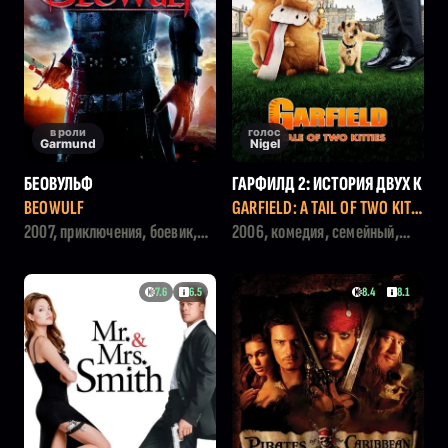
в роли
голос
Garmund
Nigel
БЕОВУЛЬФ
ГАРФИЛД 2: ИСТОРИЯ ДВУХ К
ОШЕЧЕК
BEOWULF
GARFIELD: A TAIL OF TWO KITTI
ES
2007, приключения, боевик,
2006, комедия, семейный,
мультфильм
приключения
7.6
6.5
8.4
8.1