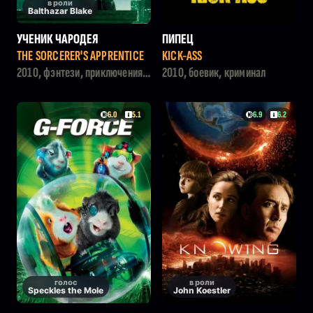
в роли
Balthazar Blake
УЧЕНИК ЧАРОДЕЯ
ПИПЕЦ
THE SORCERER'S APPRENTICE
KICK-ASS
2010, фэнтези, приключения,
2010, боевик, криминал
боевик
6.0
5.1
6.9
6.2
голос
в роли
Speckles the Mole
John Koestler