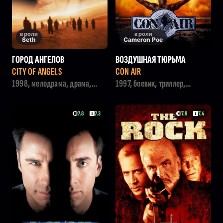
в роли
в роли
Seth
Cameron Poe
ГОРОД АНГЕЛОВ
ВОЗДУШНАЯ ТЮРЬМА
CITY OF ANGELS
CON AIR
1998, мелодрама, драма,
1997, боевик, триллер,
фэнтези
криминал
7.8
7.3
7.9
7.4