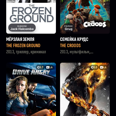
в роли
голос
Jack Halcombe
Grug
МЁРЗЛАЯ ЗЕМЛЯ
СЕМЕЙКА КРУДС
THE FROZEN GROUND
THE CROODS
2013, триллер, криминал
2013, мультфильм,
приключения, семейный,
комедия
5.7
5.4
5.0
4.4