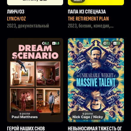
ЛИНЧ/ОЗ
ПАПА ИЗ СПЕЦНАЗА
LYNCH/OZ
THE RETIREMENT PLAN
2023, документальный
2023, боевик, комедия,
криминал
6.2
6.8
7.1
7.0
в роли
в роли
Paul Matthews
Nick Cage / Nicky
ГЕРОЙ НАШИХ СНОВ
НЕВЫНОСИМАЯ ТЯЖЕСТЬ ОГ