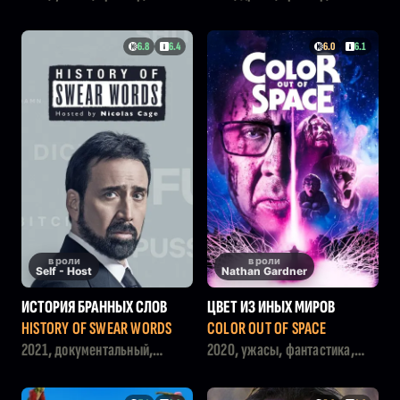
детектив
6.8
6.4
6.0
6.1
в роли
в роли
Self - Host
Nathan Gardner
ИСТОРИЯ БРАННЫХ СЛОВ
ЦВЕТ ИЗ ИНЫХ МИРОВ
HISTORY OF SWEAR WORDS
COLOR OUT OF SPACE
2021, документальный,
2020, ужасы, фантастика,
комедия
детектив, триллер