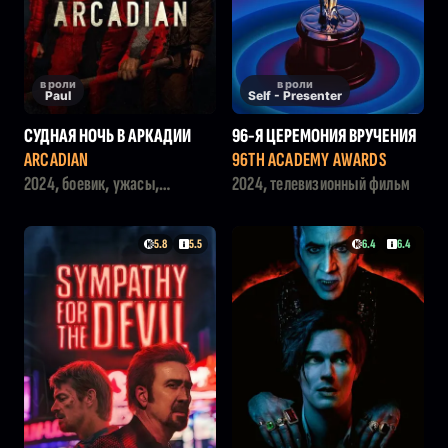
в роли
в роли
Paul
Self - Presenter
СУДНАЯ НОЧЬ В АРКАДИИ
96-Я ЦЕРЕМОНИЯ ВРУЧЕНИЯ
ПРЕМИИ «ОСКАР»
ARCADIAN
96TH ACADEMY AWARDS
2024, боевик, ужасы,
2024, телевизионный фильм
фантастика
5.8
5.5
6.4
6.4