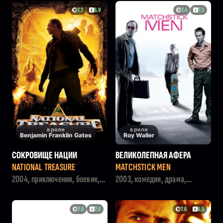
7.7
6.9
7.4
7.3
в роли
в роли
Benjamin Franklin Gates
Roy Waller
СОКРОВИЩЕ НАЦИИ
ВЕЛИКОЛЕПНАЯ АФЕРА
NATIONAL TREASURE
MATCHSTICK MEN
2004, приключения, боевик,
2003, комедия, драма,
детектив
криминал, триллер
7.0
7.6
7.6
6.5