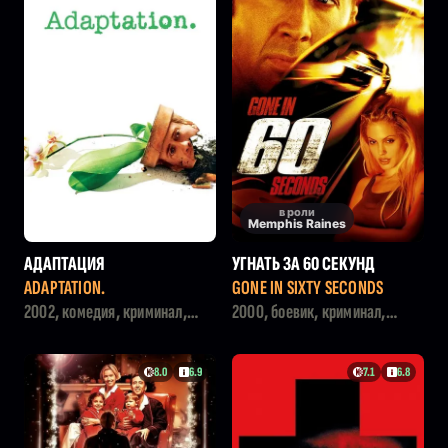
в роли
Memphis Raines
АДАПТАЦИЯ
УГНАТЬ ЗА 60 СЕКУНД
ADAPTATION.
GONE IN SIXTY SECONDS
2002, комедия, криминал,
2000, боевик, криминал,
драма
триллер
8.0
6.9
7.1
6.8