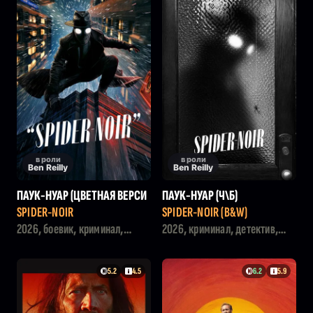
в роли
в роли
Ben Reilly
Ben Reilly
ПАУК-НУАР (ЦВЕТНАЯ ВЕРСИ
ПАУК-НУАР (Ч\Б)
Я)
SPIDER-NOIR
SPIDER-NOIR (B&W)
2026, боевик, криминал,
2026, криминал, детектив,
детектив
драма
5.2
4.5
6.2
5.9