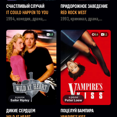
СЧАСТЛИВЫЙ СЛУЧАЙ
ПРИДОРОЖНОЕ ЗАВЕДЕНИЕ
IT COULD HAPPEN TO YOU
RED ROCK WEST
1994, комедия, драма,
1993, криминал, драма,
мелодрама
триллер
6.8
6.4
6.1
в роли
в роли
Sailor Ripley
Peter Loew
ДИКИЕ СЕРДЦЕМ
ПОЦЕЛУЙ ВАМПИРА