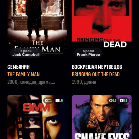
в роли
в роли
Jack Campbell
Frank Pierce
СЕМЬЯНИН
ВОСКРЕШАЯ МЕРТВЕЦОВ
THE FAMILY MAN
BRINGING OUT THE DEAD
2000, комедия, драма,
1999, драма
мелодрама, фэнтези
7.1
6.6
6.9
6.1