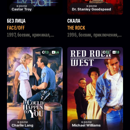
в роли
в роли
Castor Troy
Dr. Stanley Goodspeed
БЕЗ ЛИЦА
СКАЛА
FACE/OFF
THE ROCK
1997, боевик, криминал,
1996, боевик, приключения,
фантастика
триллер
7.3
6.4
7.1
7.0
в роли
в роли
Charlie Lang
Michael Williams