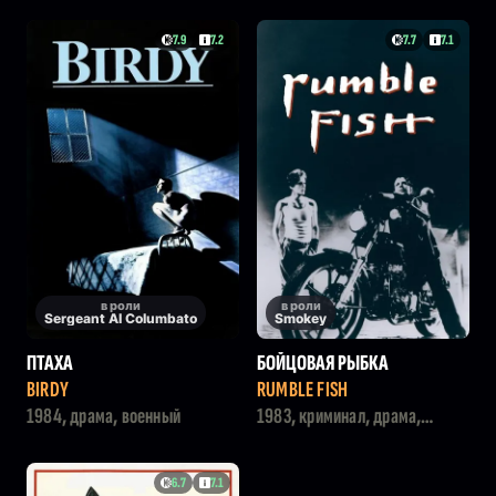
7.9
7.2
7.7
7.1
в роли
в роли
Sergeant Al Columbato
Smokey
ПТАХА
БОЙЦОВАЯ РЫБКА
BIRDY
RUMBLE FISH
1984, драма, военный
1983, криминал, драма,
мелодрама
6.7
7.1