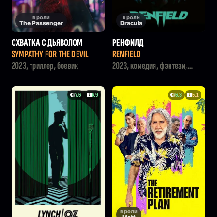
в роли
в роли
The Passenger
Dracula
СХВАТКА С ДЬЯВОЛОМ
РЕНФИЛД
SYMPATHY FOR THE DEVIL
RENFIELD
2023, триллер, боевик
2023, комедия, фэнтези,
ужасы
7.6
6.9
6.3
5.1
в роли
Matt