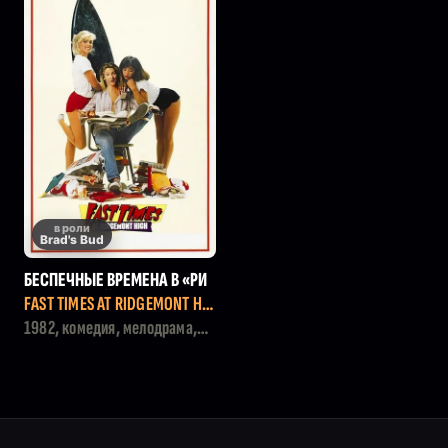
в роли
Brad's Bud
БЕСПЕЧНЫЕ ВРЕМЕНА В «РИ
ДЖМОНТ ХАЙ»
FAST TIMES AT RIDGEMONT HIG
H
1982, комедия, мелодрама,
драма