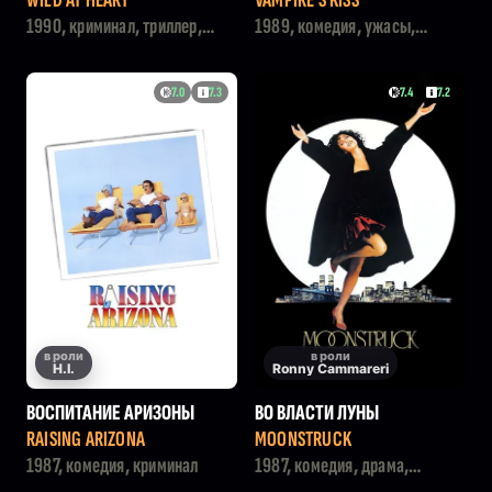
WILD AT HEART
VAMPIRE'S KISS
1990, криминал, триллер,
1989, комедия, ужасы,
мелодрама
фэнтези
7.0
7.3
7.4
7.2
в роли
в роли
H.I.
Ronny Cammareri
ВОСПИТАНИЕ АРИЗОНЫ
ВО ВЛАСТИ ЛУНЫ
RAISING ARIZONA
MOONSTRUCK
1987, комедия, криминал
1987, комедия, драма,
мелодрама