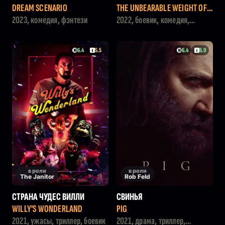
РОМНОГО ТАЛАНТА
DREAM SCENARIO
THE UNBEARABLE WEIGHT OF
MASSIVE TALENT
2023, комедия, фэнтези
2022, боевик, комедия,
криминал
6.4
5.5
6.4
6.9
в роли
в роли
The Janitor
Rob Feld
СТРАНА ЧУДЕС ВИЛЛИ
СВИНЬЯ
WILLY'S WONDERLAND
PIG
2021, ужасы, триллер, боевик
2021, драма, триллер,