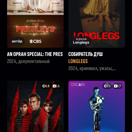
в роли
актёр
Longlegs
AN OPRAH SPECIAL: THE PRES
СОБИРАТЕЛЬ ДУШ
LEYS - ELVIS, LISA MARIE AND
2024, документальный
LONGLEGS
RILEY
2024, криминал, ужасы,
детектив
5.9
5.5
7.5
6.7