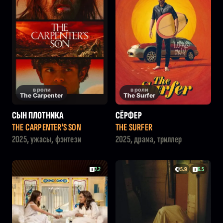
в роли
в роли
The Carpenter
The Surfer
СЫН ПЛОТНИКА
СЁРФЕР
THE CARPENTER'S SON
THE SURFER
2025, ужасы, фэнтези
2025, драма, триллер
7.2
5.9
6.5