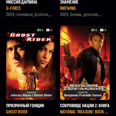
МИССИЯ ДАРВИНА
ЗНАМЕНИЕ
G-FORCE
KNOWING
2009, семейный, фэнтези,
2009, боевик, детектив,
боевик, приключения,
фантастика, триллер
комедия
6.4
5.3
7.5
6.5
в роли
в роли
Johnny Blaze / Ghost Rider
Benjamin Franklin Gates
ПРИЗРАЧНЫЙ ГОНЩИК
СОКРОВИЩЕ НАЦИИ 2: КНИГА
ТАЙН
GHOST RIDER
NATIONAL TREASURE: BOOK OF