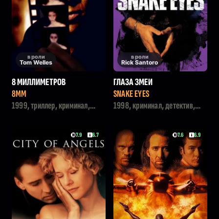
в роли
в роли
Tom Welles
Rick Santoro
8 МИЛЛИМЕТРОВ
ГЛАЗА ЗМЕИ
8MM
SNAKE EYES
1999, триллер, криминал,
1998, криминал, детектив,
детектив
триллер
7.9
6.7
7.6
6.9