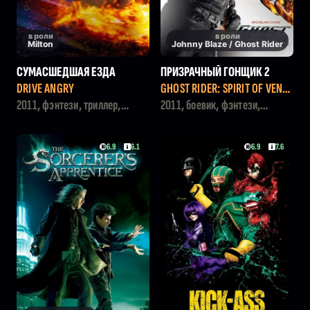
в роли
в роли
Milton
Johnny Blaze / Ghost Rider
СУМАСШЕДШАЯ ЕЗДА
ПРИЗРАЧНЫЙ ГОНЩИК 2
DRIVE ANGRY
GHOST RIDER: SPIRIT OF VENG
EANCE
2011, фэнтези, триллер,
2011, боевик, фэнтези,
боевик, криминал
триллер
6.9
6.1
6.9
7.6