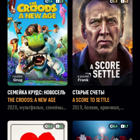
7.4
6.9
5.9
4.8
голос
в роли
Grug
Frank
СЕМЕЙКА КРУДС: НОВОСЕЛЬ
СТАРЫЕ СЧЕТЫ
Е
THE CROODS: A NEW AGE
A SCORE TO SETTLE
2020, мультфильм, семейный,
2019, боевик, криминал,
приключения, фэнтези,
драма, триллер
комедия
8.4
8.1
6.4
6.7